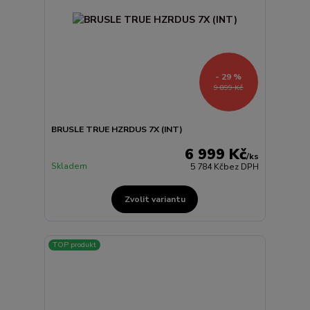
- 29 %
9 899 Kč
BRUSLE TRUE HZRDUS 7X (INT)
6 999 Kč
/
ks
Skladem
5 784 Kč
bez DPH
Zvolit variantu
TOP produkt