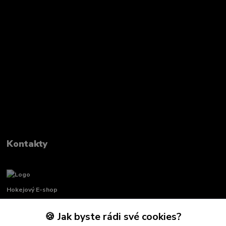
Kontakty
Hokejový E-shop
🍪 Jak byste rádi své cookies?
Renata Křenková
+420 739 339 689