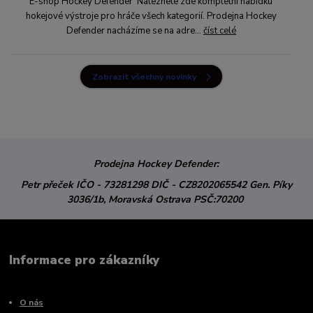
E-shop Hockey Defender Naleznete zde kompletní nabídku
hokejové výstroje pro hráče všech kategorií. Prodejna Hockey
Defender nacházíme se na adre...
číst celé
Zobrazit všechny novinky
Prodejna Hockey Defender:
Petr přeček
IČO - 73281298
DIČ - CZ8202065542
Gen. Píky
3036/1b,
Moravská Ostrava
PSČ:70200
Informace pro zákazníky
O nás