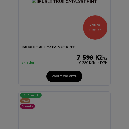
- 15 %
8 899 Kč
BRUSLE TRUE CATALYST9 INT
7 599 Kč
/
ks
Skladem
6 280 Kč
bez DPH
Zvolit variantu
TOP produkt
Akce
Novinka