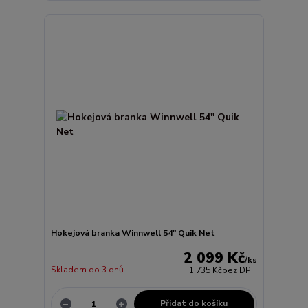
Hokejová branka Winnwell 54" Quik Net
2 099 Kč
/
ks
Skladem do 3 dnů
1 735 Kč
bez DPH
Přidat do košíku