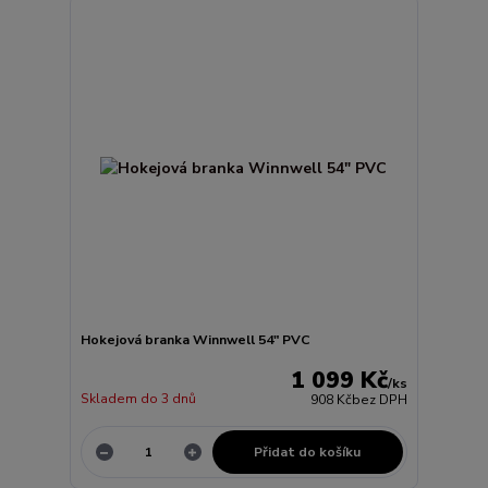
Hokejová branka Winnwell 54" PVC
1 099 Kč
/
ks
Skladem do 3 dnů
908 Kč
bez DPH
Přidat do košíku