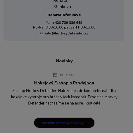
Renata Křenková
+420 739 339 689
Po-Pá, 8:00-16:00 pauza 11:00-13:00
info@hockeydefender.cz
Novinky
19.01.2025
Hokejový E-shop s Prodejnou
E-shop Hockey Defender Naleznete zde kompletní nabídku
hokejové výstroje pro hráče všech kategorií. Prodejna Hockey
Defender nacházíme se na adre...
číst celé
Zobrazit všechny novinky