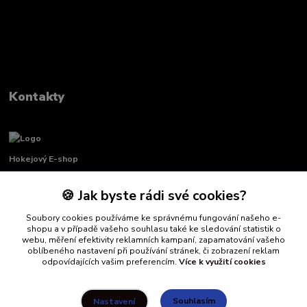
Kontakty
Hokejový E-shop
🍪 Jak byste rádi své cookies?
Renata Křenková
+420 739 339 689
Soubory cookies používáme ke správnému fungování našeho e-
Po-Pá, 8:00-16:00 pauza 11:00-13:00
shopu a v případě vašeho souhlasu také ke sledování statistik o
webu, měření efektivity reklamních kampaní, zapamatování vašeho
info@hockeydefender.cz
oblíbeného nastavení při používání stránek, či zobrazení reklam
odpovídajících vašim preferencím.
Více k využití cookies
Souhlasím
Nastavení