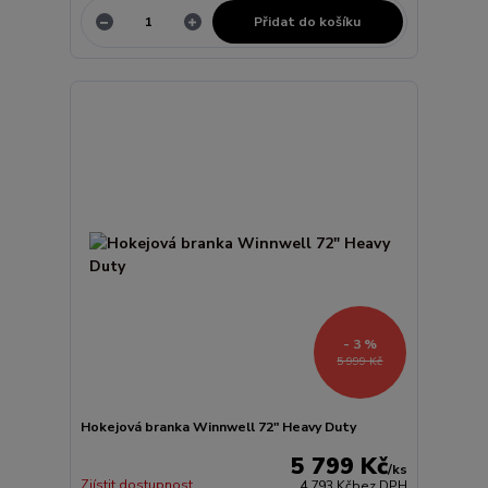
Přidat do košíku
- 3 %
5 999 Kč
Hokejová branka Winnwell 72" Heavy Duty
5 799 Kč
/
ks
Zjístit dostupnost
4 793 Kč
bez DPH