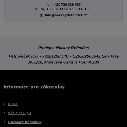
+420 739 339 689
Po-Pá, 8:00-16:00 pauza 11:00-13:00
info@hockeydefender.cz
Prodejna Hockey Defender:
Petr přeček
IČO - 73281298
DIČ - CZ8202065542
Gen. Píky
3036/1b,
Moravská Ostrava
PSČ:70200
Informace pro zákazníky
O nás
Vše o nákupu
Obchodní podmínky