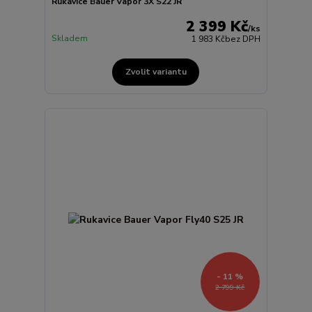
Rukavice Bauer Vapor 3X S22 JR
2 399 Kč
/
ks
Skladem
1 983 Kč
bez DPH
Zvolit variantu
- 11 %
2 799 Kč