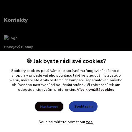
Kontakty
Hokejový E-shop
🍪 Jak byste rádi své cookies?
Renata Křenková
+420 739 339 689
Soubory cookies používáme ke správnému fungování našeho e-
Po-Pá, 8:00-16:00 pauza 11:00-13:00
shopu a v případě vašeho souhlasu také ke sledování statistik o
webu, měření efektivity reklamních kampaní, zapamatování vašeho
info@hockeydefender.cz
oblíbeného nastavení při používání stránek, či zobrazení reklam
odpovídajících vašim preferencím.
Více k využití cookies
Souhlasím
Nastavení
Souhlas můžete odmítnout
zde
.
Vytvořeno na
Eshop-rychle.cz