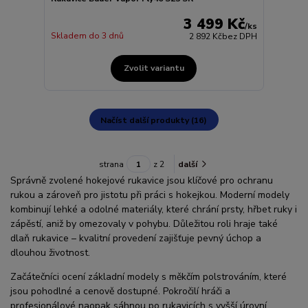
3 499 Kč
/
ks
Skladem do 3 dnů
2 892 Kč
bez DPH
Zvolit variantu
Načíst další produkty (16)
strana
z 2
další
Správně zvolené hokejové rukavice jsou klíčové pro ochranu
rukou a zároveň pro jistotu při práci s hokejkou. Moderní modely
kombinují lehké a odolné materiály, které chrání prsty, hřbet ruky i
zápěstí, aniž by omezovaly v pohybu. Důležitou roli hraje také
dlaň rukavice – kvalitní provedení zajišťuje pevný úchop a
dlouhou životnost.
Začátečníci ocení základní modely s měkčím polstrováním, které
jsou pohodlné a cenově dostupné. Pokročilí hráči a
profesionálové naopak sáhnou po rukavicích s vyšší úrovní