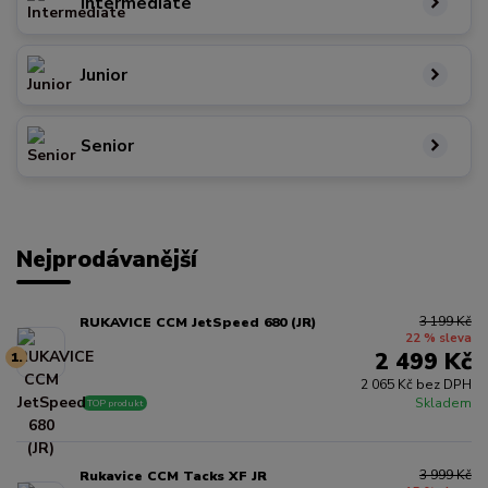
Intermediate
Junior
Senior
Nejprodávanější
3 199 Kč
RUKAVICE CCM JetSpeed 680 (JR)
22 % sleva
2 499 Kč
1.
2 065 Kč bez DPH
Skladem
TOP produkt
3 999 Kč
Rukavice CCM Tacks XF JR