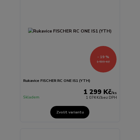
- 19 %
1 599 Kč
Rukavice FISCHER RC ONE IS1 (YTH)
1 299 Kč
/
ks
Skladem
1 074 Kč
bez DPH
Zvolit variantu