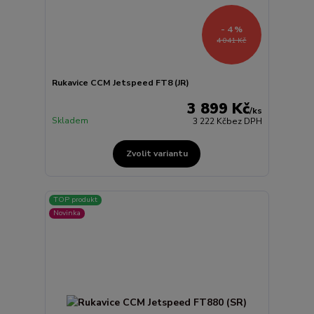
- 4 %
4 041 Kč
Rukavice CCM Jetspeed FT8 (JR)
3 899 Kč
/
ks
Skladem
3 222 Kč
bez DPH
Zvolit variantu
TOP produkt
Novinka