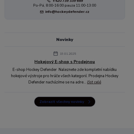
+420 739 339 689
Po-Pá, 8:00-16:00 pauza 11:00-13:00
info@hockeydefender.cz
Novinky
19.01.2025
Hokejový E-shop s Prodejnou
E-shop Hockey Defender Naleznete zde kompletní nabídku
hokejové výstroje pro hráče všech kategorií. Prodejna Hockey
Defender nacházíme se na adre...
číst celé
Zobrazit všechny novinky