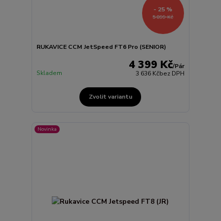
- 25 %
5 899 Kč
RUKAVICE CCM JetSpeed FT6 Pro (SENIOR)
4 399 Kč
/
Pár
Skladem
3 636 Kč
bez DPH
Zvolit variantu
Novinka