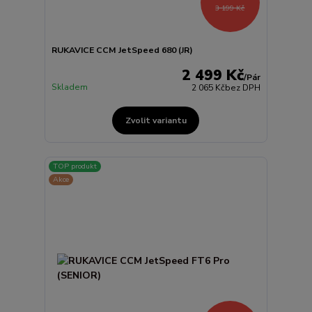
3 199 Kč
RUKAVICE CCM JetSpeed 680 (JR)
2 499 Kč
/
Pár
Skladem
2 065 Kč
bez DPH
Zvolit variantu
TOP produkt
Akce