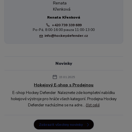
Renata Křenková
+420 739 339 689
Po-Pá, 8:00-16:00 pauza 11:00-13:00
info@hockeydefender.cz
Novinky
19.01.2025
Hokejový E-shop s Prodejnou
E-shop Hockey Defender Naleznete zde kompletní nabídku
hokejové výstroje pro hráče všech kategorií. Prodejna Hockey
Defender nacházíme se na adre...
číst celé
Zobrazit všechny novinky