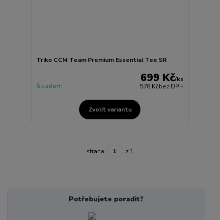
Triko CCM Team Premium Essential Tee SR
699 Kč
/
ks
Skladem
578 Kč
bez DPH
Zvolit variantu
strana
z 1
Potřebujete poradit?