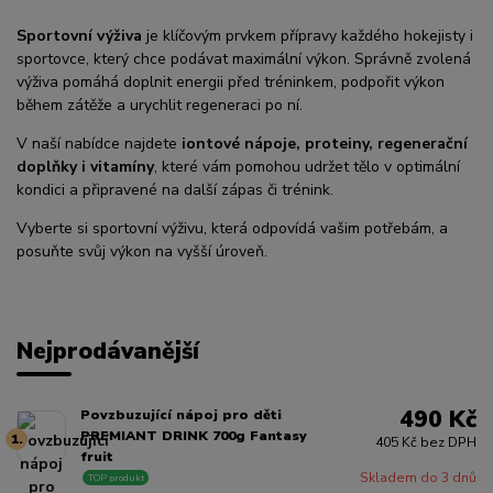
Sportovní výživa
je klíčovým prvkem přípravy každého hokejisty i
sportovce, který chce podávat maximální výkon. Správně zvolená
výživa pomáhá doplnit energii před tréninkem, podpořit výkon
během zátěže a urychlit regeneraci po ní.
V naší nabídce najdete
iontové nápoje, proteiny, regenerační
doplňky i vitamíny
, které vám pomohou udržet tělo v optimální
kondici a připravené na další zápas či trénink.
Vyberte si sportovní výživu, která odpovídá vašim potřebám, a
posuňte svůj výkon na vyšší úroveň.
Nejprodávanější
490 Kč
Povzbuzující nápoj pro děti
PREMIANT DRINK 700g Fantasy
1.
405 Kč bez DPH
fruit
Skladem do 3 dnů
TOP produkt