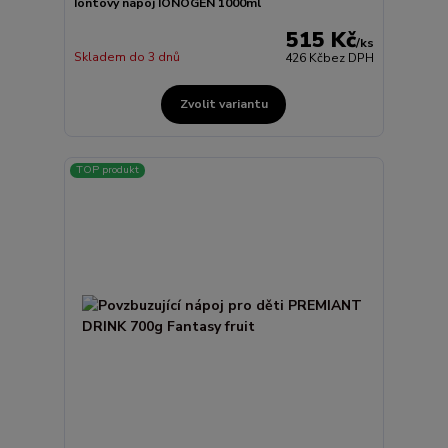
Iontový nápoj IONOGEN 1000ml
515 Kč
/
ks
Skladem do 3 dnů
426 Kč
bez DPH
Zvolit variantu
TOP produkt