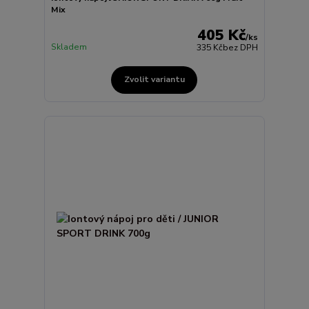
Mix
405 Kč
/
ks
Skladem
335 Kč
bez DPH
Zvolit variantu