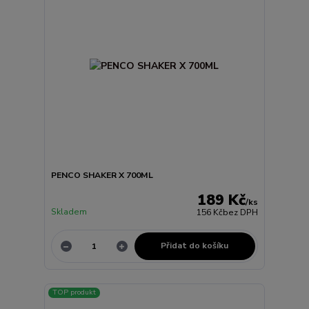
PENCO SHAKER X 700ML
189 Kč
/
ks
Skladem
156 Kč
bez DPH
Přidat do košíku
TOP produkt