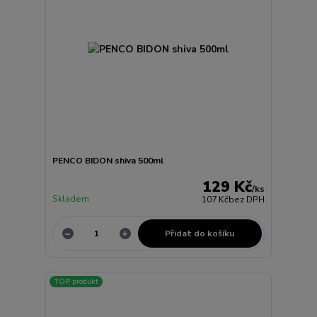
PENCO BIDON shiva 500ml
129 Kč
/
ks
Skladem
107 Kč
bez DPH
Přidat do košíku
TOP produkt