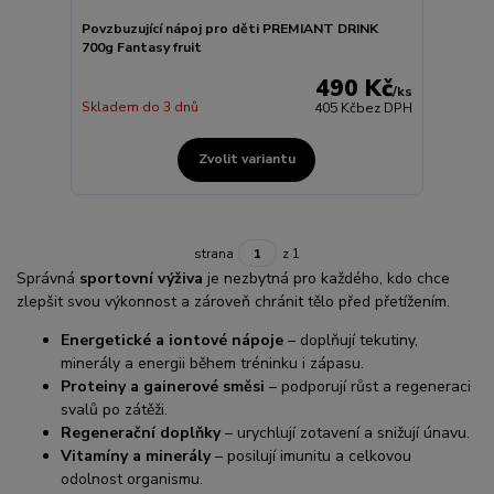
Povzbuzující nápoj pro děti PREMIANT DRINK
700g Fantasy fruit
490 Kč
/
ks
Skladem do 3 dnů
405 Kč
bez DPH
Zvolit variantu
strana
z 1
Správná
sportovní výživa
je nezbytná pro každého, kdo chce
zlepšit svou výkonnost a zároveň chránit tělo před přetížením.
Energetické a iontové nápoje
– doplňují tekutiny,
minerály a energii během tréninku i zápasu.
Proteiny a gainerové směsi
– podporují růst a regeneraci
svalů po zátěži.
Regenerační doplňky
– urychlují zotavení a snižují únavu.
Vitamíny a minerály
– posilují imunitu a celkovou
odolnost organismu.