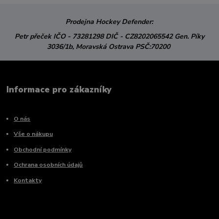
Prodejna Hockey Defender:
Petr přeček
IČO - 73281298
DIČ - CZ8202065542
Gen. Píky
3036/1b,
Moravská Ostrava
PSČ:70200
Informace pro zákazníky
O nás
Vše o nákupu
Obchodní podmínky
Ochrana osobních údajů
Kontakty