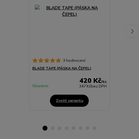
Brousek na br
3 hodnocení
BLADE TAPE (PÁSKA NA ČEPEL)
420 Kč
/
ks
Skladem
Skladem
347 Kč
bez DPH
Zvolit variantu