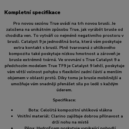
Kompletní specifikace
Pro novou sezónu True uvádí na trh novou brusli. Je
založena na unikátním způsobu True, jak vyrábět brusle od
chodidla ven. To vytváří co nejméně negativního prostoru v
brusli. Catalyst 9 je jednodílná bota, která vám poskytuje
extra kontakt s bruslí. Plně tvarovaná z uhlíkového
kompozitu také poskytuje nízkou hmotnost a zároveň je
brusle extrémně tvárná. Ve srovnání s True Catalyst 9 a
předchozím modelem True TF9 je Catalyst 9 lehčí, poskytuje
vám větší volnost pohybu s flexibilní zadní částí a menším
objemem v oblasti prstů. Díky tomu je brusle mobilnější a
umožňuje vám snadněji přenášet sílu po ledě s každým
úderem.
Specifikace:
Bota: Celolitá kompozitní uhlíková vlákna
Vnitřní materiál: Clarino zajišťuje dobrou přilnavost a
drží nohu na místě
Pěna: HydroFoam poskytuje vynikající pohodlí