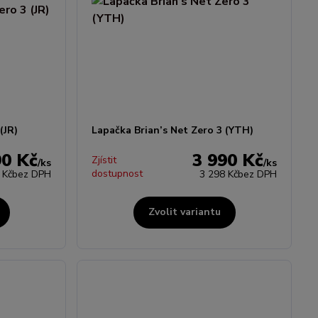
(JR)
Lapačka Brian’s Net Zero 3 (YTH)
90 Kč
3 990 Kč
Zjístit
/
ks
/
ks
dostupnost
 Kč
bez DPH
3 298 Kč
bez DPH
Zvolit variantu