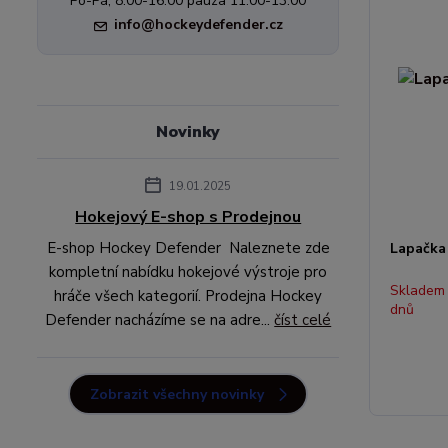
Po-Pá, 8:00-16:00 pauza 11:00-13:00
info@hockeydefender.cz
Novinky
19.01.2025
Hokejový E-shop s Prodejnou
E-shop Hockey Defender Naleznete zde
Lapačka 
kompletní nabídku hokejové výstroje pro
Skladem
hráče všech kategorií. Prodejna Hockey
dnů
Defender nacházíme se na adre...
číst celé
Zobrazit všechny novinky