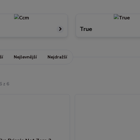
True
ší
Nejlevnější
Nejdražší
6 z 6