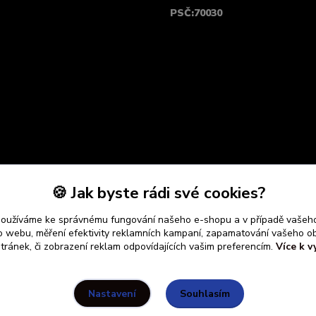
PSČ:70030
🍪 Jak byste rádi své cookies?
používáme ke správnému fungování našeho e-shopu a v případě vašeho
k o webu, měření efektivity reklamních kampaní, zapamatování vašeho o
stránek, či zobrazení reklam odpovídajících vašim preferencím.
Více k v
Souhlasím
Nastavení