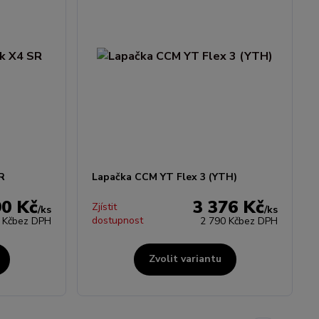
R
Lapačka CCM YT Flex 3 (YTH)
90 Kč
3 376 Kč
Zjístit
/
ks
/
ks
dostupnost
 Kč
bez DPH
2 790 Kč
bez DPH
Zvolit variantu