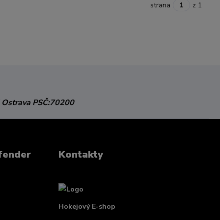
strana
z 1
 Ostrava
PSČ:70200
fender
Kontakty
Hokejový E-shop