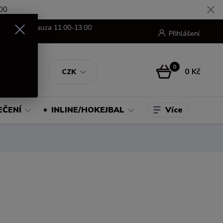
00
8:00-16:00 pauza 11:00-13:00
Přihlášení
0
0 Kč
CZK
Více
EČENÍ
INLINE/HOKEJBAL