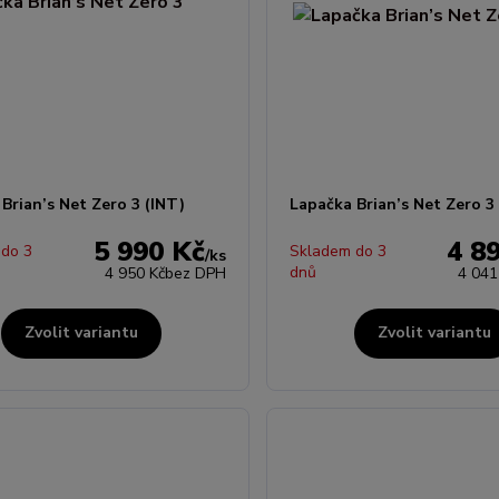
Brian’s Net Zero 3 (INT)
Lapačka Brian’s Net Zero 3 
5 990 Kč
4 8
 do 3
Skladem do 3
/
ks
dnů
4 950 Kč
bez DPH
4 041
Zvolit variantu
Zvolit variantu