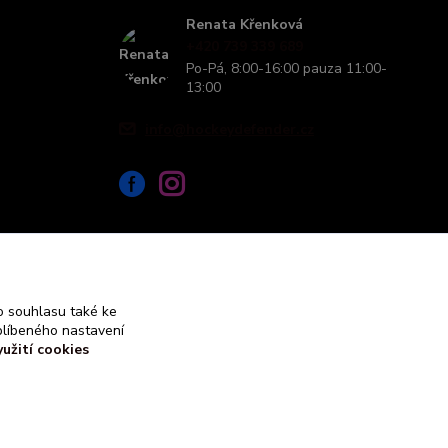
Renata Křenková
+420 739 339 689
Po-Pá, 8:00-16:00 pauza 11:00-
13:00
info@hockeydefender.cz
 souhlasu také ke
blíbeného nastavení
yužití cookies