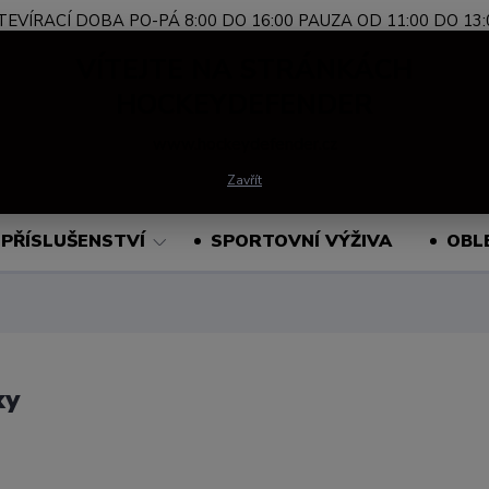
TEVÍRACÍ DOBA PO-PÁ 8:00 DO 16:00 PAUZA OD 11:00 DO 13:
Nevíte si rady?
+420 739 339 689
Po-Pá, 
VÍTEJTE NA STRÁNKÁCH
Zavolejte.
HOCKEYDEFENDER
www.hockeydefender.cz
Hledat
Zavřít
PŘÍSLUŠENSTVÍ
SPORTOVNÍ VÝŽIVA
OBL
ky