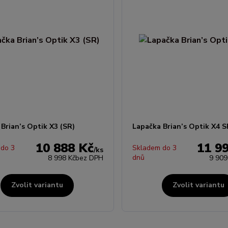
Brian’s Optik X3 (SR)
Lapačka Brian’s Optik X4 S
10 888 Kč
11 9
 do 3
Skladem do 3
/
ks
dnů
8 998 Kč
bez DPH
9 909
Zvolit variantu
Zvolit variantu