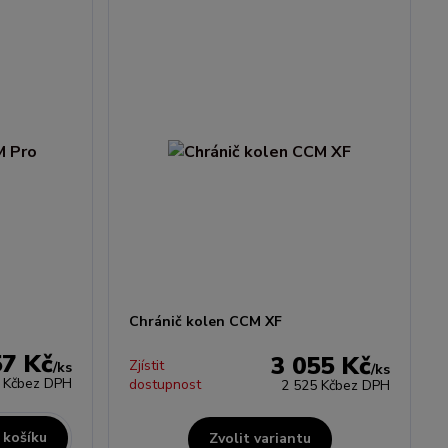
Chránič kolen CCM XF
57 Kč
3 055 Kč
Zjístit
/
ks
/
ks
 Kč
bez DPH
dostupnost
2 525 Kč
bez DPH
 košíku
Zvolit variantu