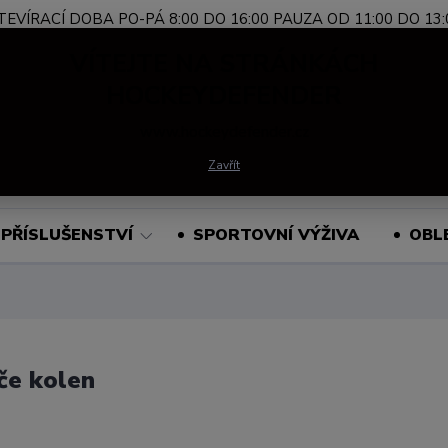
TEVÍRACÍ DOBA PO-PÁ 8:00 DO 16:00 PAUZA OD 11:00 DO 13:
Nevíte si rady?
+420 739 339 689
Po-Pá, 
VÍTEJTE NA STRÁNKÁCH
Zavolejte.
HOCKEYDEFENDER
www.hockeydefender.cz
Hledat
Zavřít
PŘÍSLUŠENSTVÍ
SPORTOVNÍ VÝŽIVA
OBL
če kolen