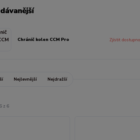
dávanější
Chránič kolen CCM Pro
Zjístit dostupn
ší
Nejlevnější
Nejdražší
6 z 6