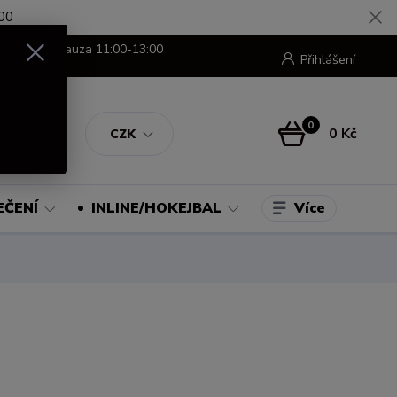
00
8:00-16:00 pauza 11:00-13:00
Přihlášení
0
0 Kč
CZK
Více
EČENÍ
INLINE/HOKEJBAL