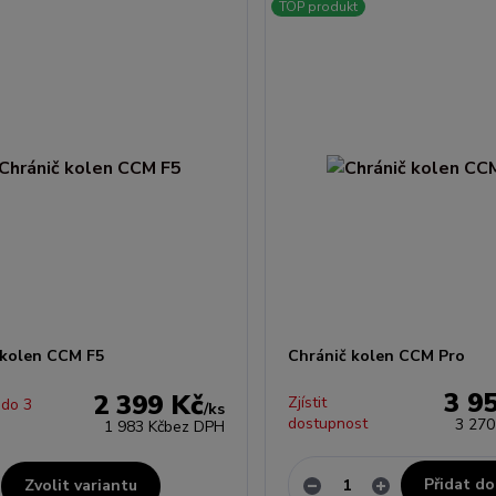
TOP produkt
 kolen CCM F5
Chránič kolen CCM Pro
3 9
2 399 Kč
Zjístit
 do 3
/
ks
dostupnost
3 270
1 983 Kč
bez DPH
Přidat do
Zvolit variantu