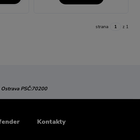
strana
z 1
 Ostrava
PSČ:70200
fender
Kontakty