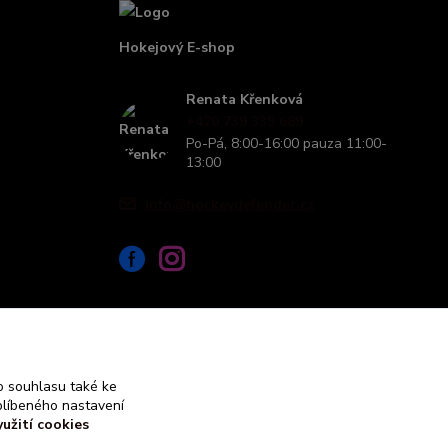
Hokejový E-shop
Renata Křenková
+420 739 339 689
Po-Pá, 8:00-16:00 pauza 11:00-
13:00
info@hockeydefender.cz
 souhlasu také ke
blíbeného nastavení
yužití cookies