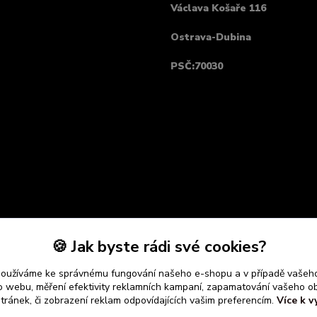
Václava Košaře 116
Ostrava-Dubina
PSČ:70030
🍪 Jak byste rádi své cookies?
používáme ke správnému fungování našeho e-shopu a v případě vašeho
k o webu, měření efektivity reklamních kampaní, zapamatování vašeho o
stránek, či zobrazení reklam odpovídajících vašim preferencím.
Více k v