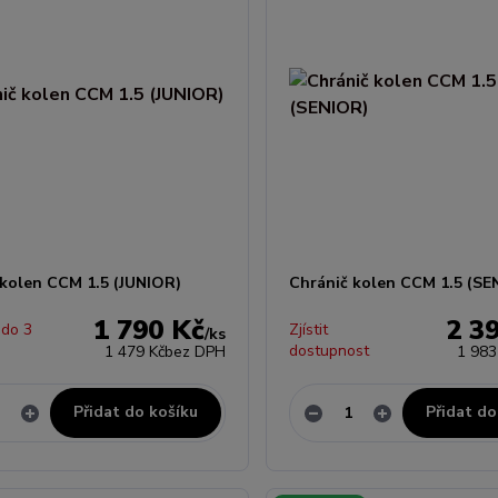
 kolen CCM 1.5 (JUNIOR)
Chránič kolen CCM 1.5 (SE
1 790 Kč
2 3
 do 3
Zjístit
/
ks
dostupnost
1 479 Kč
bez DPH
1 983
Přidat do košíku
Přidat do