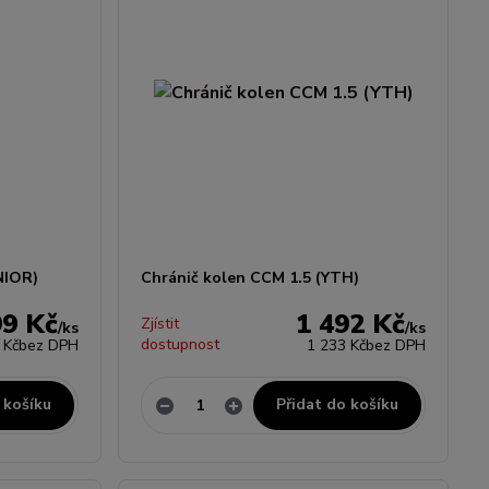
NIOR)
Chránič kolen CCM 1.5 (YTH)
99 Kč
1 492 Kč
Zjístit
/
ks
/
ks
dostupnost
 Kč
bez DPH
1 233 Kč
bez DPH
 košíku
Přidat do košíku