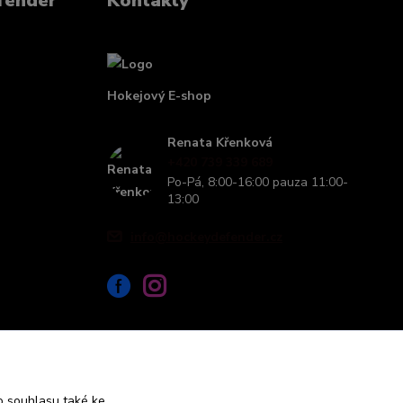
fender
Kontakty
Hokejový E-shop
Renata Křenková
+420 739 339 689
Po-Pá, 8:00-16:00 pauza 11:00-
13:00
info@hockeydefender.cz
 souhlasu také ke