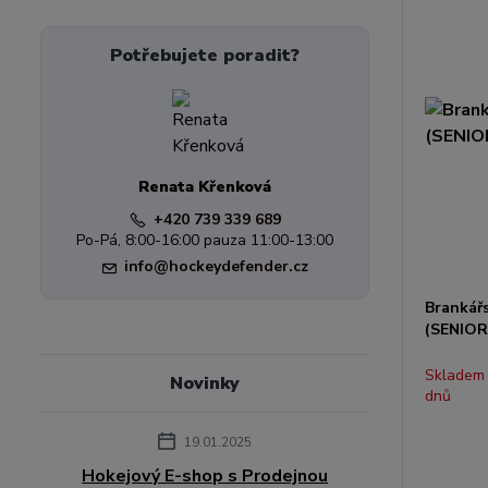
Potřebujete poradit?
Renata Křenková
+420 739 339 689
Po-Pá, 8:00-16:00 pauza 11:00-13:00
info@hockeydefender.cz
Brankář
(SENIOR
Skladem
Novinky
dnů
19.01.2025
Hokejový E-shop s Prodejnou