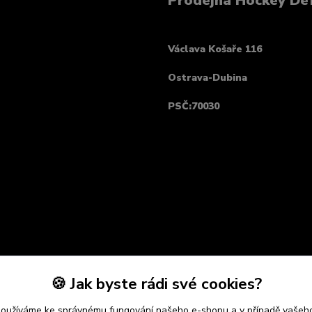
Prodejna Hockey De
Václava Košaře 116
Ostrava-Dubina
PSČ:70030
🍪 Jak byste rádi své cookies?
používáme ke správnému fungování našeho e-shopu a v případě vašeho