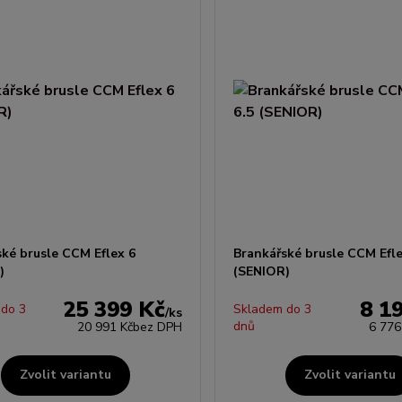
ské brusle CCM Eflex 6
Brankářské brusle CCM Efle
)
(SENIOR)
25 399 Kč
8 1
 do 3
Skladem do 3
/
ks
dnů
20 991 Kč
bez DPH
6 776
Zvolit variantu
Zvolit variantu