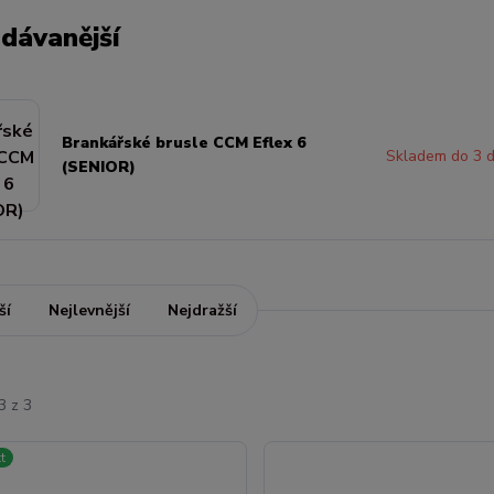
dávanější
Brankářské brusle CCM Eflex 6
Skladem do 3 
(SENIOR)
ší
Nejlevnější
Nejdražší
3 z 3
t