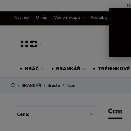
O
Novinky
O nás
Vše o nákupu
Kontakty
HRÁČ
BRANKÁŘ
TRÉNINKOVÉ 
BRANKÁŘ
Brusle
Ccm
Ccm
Cena: