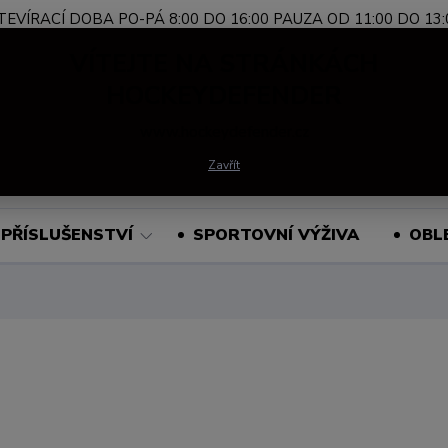
TEVÍRACÍ DOBA PO-PÁ 8:00 DO 16:00 PAUZA OD 11:00 DO 13:
Nevíte si rady?
+420 739 339 689
Po-Pá, 
VÍTEJTE NA STRÁNKÁCH
Zavolejte.
HOCKEYDEFENDER
www.hockeydefender.cz
Hledat
Zavřít
PŘÍSLUŠENSTVÍ
SPORTOVNÍ VÝŽIVA
OBL