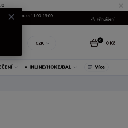
00
8:00-16:00 pauza 11:00-13:00
Přihlášení
0
0 Kč
CZK
Více
EČENÍ
INLINE/HOKEJBAL