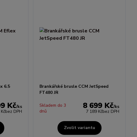
x 6.5
Brankářské brusle CCM JetSpeed
FT480 JR
99 Kč
8 699 Kč
Skladem do 3
/
ks
/
ks
dnů
 Kč
bez DPH
7 189 Kč
bez DPH
Zvolit variantu