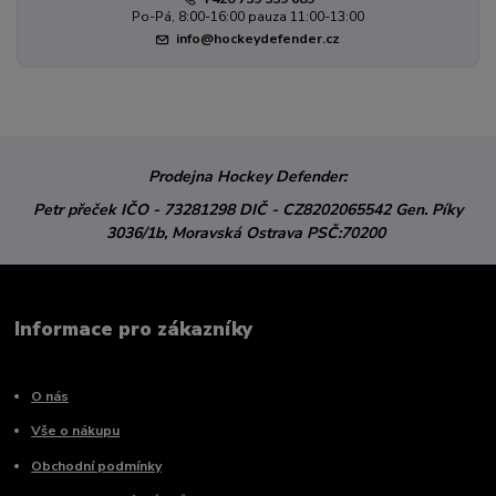
Po-Pá, 8:00-16:00 pauza 11:00-13:00
info@hockeydefender.cz
Prodejna Hockey Defender:
Petr přeček
IČO - 73281298
DIČ - CZ8202065542
Gen. Píky
3036/1b,
Moravská Ostrava
PSČ:70200
Informace pro zákazníky
O nás
Vše o nákupu
Obchodní podmínky