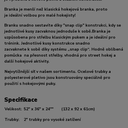
Branka je menší než klasická hokejová branka, proto
je ideální volbou pro malé hokejisty!
Branku snadno sestavíte díky "snap clip" konstrukci, kdy se
jednotlivé kusy zacvaknou jednoduše k sobě.Branka je
uzpůsobena pro střelbu klasickým pukem a je ideální pro
trénink. Jednotlivé kusy konstrukce snadno
zacvaknete k sobě díky systému „snap clip“. Hodně oblíbená
pomůcka na přesnost střelby, vhodná pro street hokej a
další hokejové aktivity.
Nejvytížnější síť v našem sortimentu. Ocelové trubky a
polyesterové pletivo jsou konstruovány speciálně pro
použití s hokejovými puky.
Specifikace
Velikost:
52" x 36" x 24"" (132 x 92 x 61cm)
Trubky:
2" trubky pro vysoké zatížení