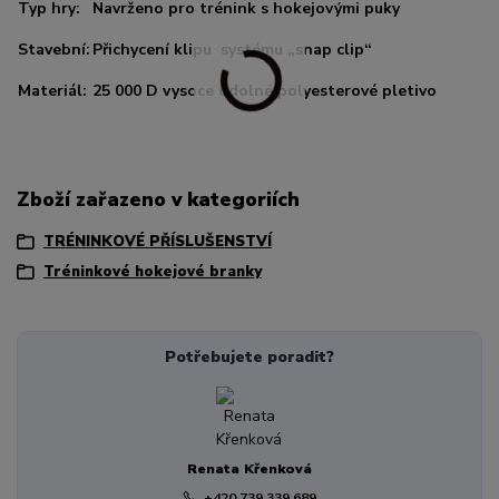
Typ hry:
Navrženo pro trénink s hokejovými puky
Stavební:
Přichycení klipu systému „snap clip“
Materiál:
25 000 D vysoce odolné polyesterové pletivo
Zboží zařazeno v kategoriích
TRÉNINKOVÉ PŘÍSLUŠENSTVÍ
Tréninkové hokejové branky
Potřebujete poradit?
Renata Křenková
+420 739 339 689