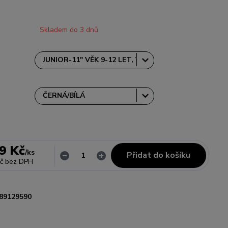
Skladem do 3 dnů
H
9 Kč
/
ks
Přidat do košíku
č
bez DPH
89129590