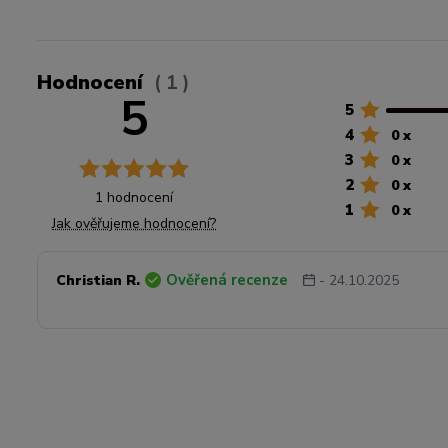
Hodnocení
1
5
5
4
0 x
3
0 x
2
0 x
1 hodnocení
1
0 x
Jak ověřujeme hodnocení?
Ověřená recenze
Christian R.
- 24.10.2025