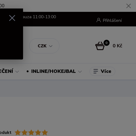
00
8:00-16:00 pauza 11:00-13:00
Přihlášení
0
0 Kč
CZK
Více
EČENÍ
INLINE/HOKEJBAL
odukt