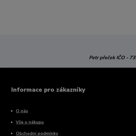
Petr přeček
IČO - 7
Informace pro zákazníky
O nás
Vše o nákupu
Obchodní podmínky