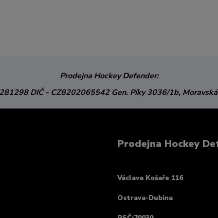
Prodejna Hockey Defender:
3281298
DIČ - CZ8202065542
Gen. Píky 3036/1b,
Moravská
Prodejna Hockey De
Václava Košaře 116
Ostrava-Dubina
PSČ:70030