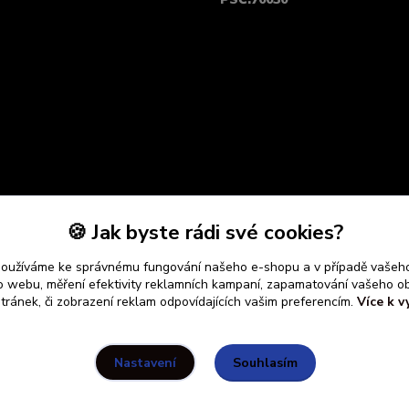
🍪 Jak byste rádi své cookies?
používáme ke správnému fungování našeho e-shopu a v případě vašeho
k o webu, měření efektivity reklamních kampaní, zapamatování vašeho o
stránek, či zobrazení reklam odpovídajících vašim preferencím.
Více k v
Souhlasím
Nastavení