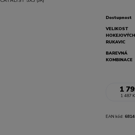
Dostupnost
VELIKOST
HOKEJOVÝC
RUKAVIC
BAREVNÁ
KOMBINACE
1 79
1 487 K
EAN kód:
6814