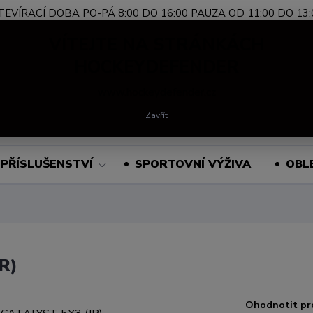
TEVÍRACÍ DOBA PO-PÁ 8:00 DO 16:00 PAUZA OD 11:00 DO 13:
Nevíte si rady?
+420 739 339 689
Po-Pá, 
VÍTEJTE NA STRÁNKÁCH
Zavolejte.
HOCKEYDEFENDER
www.hockeydefender.cz
Hledat
Zavřít
PŘÍSLUŠENSTVÍ
SPORTOVNÍ VÝŽIVA
OBL
R)
Ohodnotit pr