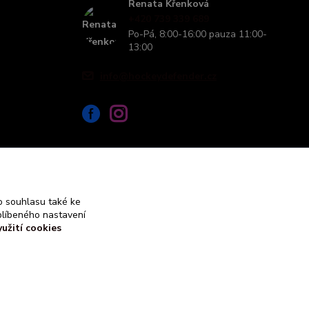
Renata Křenková
+420 739 339 689
Po-Pá, 8:00-16:00 pauza 11:00-
13:00
info@hockeydefender.cz
 souhlasu také ke
blíbeného nastavení
yužití cookies