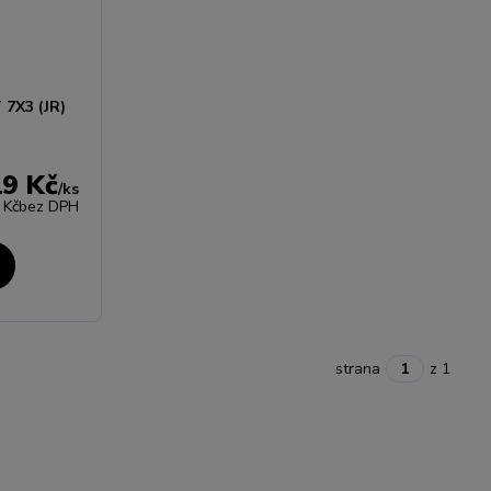
7X3 (JR)
19 Kč
/
ks
 Kč
bez DPH
strana
z 1