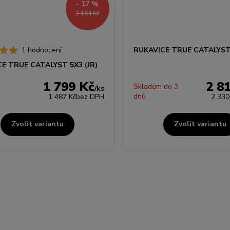
- 17 %
2 164 Kč
1 hodnocení
RUKAVICE TRUE CATALYST 
E TRUE CATALYST 5X3 (JR)
1 799 Kč
2 8
Skladem do 3
/
ks
dnů
1 487 Kč
bez DPH
2 330
Zvolit variantu
Zvolit variantu