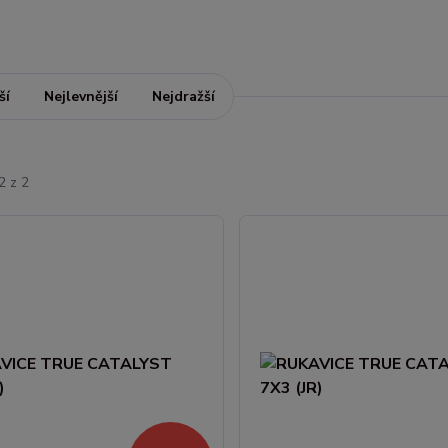
ší
Nejlevnější
Nejdražší
2 z 2