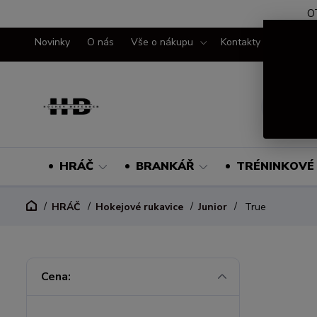
O
Novinky
O nás
Vše o nákupu
Kontakty
HRÁČ
BRANKÁŘ
TRÉNINKOVÉ 
HRÁČ
Hokejové rukavice
Junior
True
Cena: