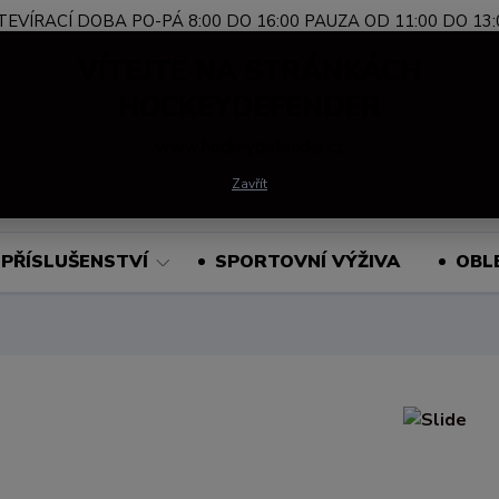
TEVÍRACÍ DOBA PO-PÁ 8:00 DO 16:00 PAUZA OD 11:00 DO 13:
Nevíte si rady?
+420 739 339 689
Po-Pá, 
VÍTEJTE NA STRÁNKÁCH
Zavolejte.
HOCKEYDEFENDER
www.hockeydefender.cz
Hledat
Zavřít
PŘÍSLUŠENSTVÍ
SPORTOVNÍ VÝŽIVA
OBL