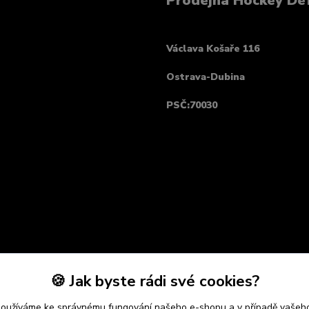
Prodejna Hockey De
Václava Košaře 116
Ostrava-Dubina
PSČ:70030
🍪 Jak byste rádi své cookies?
používáme ke správnému fungování našeho e-shopu a v případě vašeho