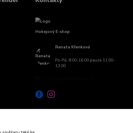
fender
Kontakty
Hokejový E-shop
Renata Křenková
+420 739 339 689
Po-Pá, 8:00-16:00 pauza 11:00-
13:00
info@hockeydefender.cz
 souhlasu také ke