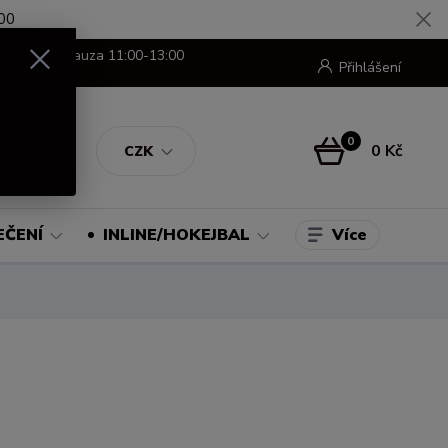
00
8:00-16:00 pauza 11:00-13:00
Přihlášení
0
0 Kč
CZK
Více
EČENÍ
INLINE/HOKEJBAL