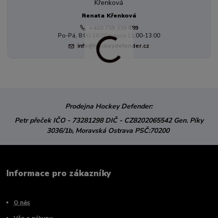
Renata Křenková
+420 739 339 689
Po-Pá, 8:00-16:00 pauza 11:00-13:00
info@hockeydefender.cz
Prodejna Hockey Defender:
Petr přeček
IČO - 73281298
DIČ - CZ8202065542
Gen. Píky
3036/1b,
Moravská Ostrava
PSČ:70200
Informace pro zákazníky
O nás
Vše o nákupu