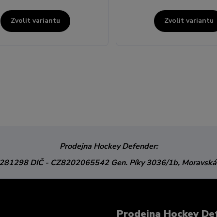
Zvolit variantu
Zvolit variantu
Prodejna Hockey Defender:
3281298
DIČ - CZ8202065542
Gen. Píky 3036/1b,
Moravská
Prodejna Hockey De