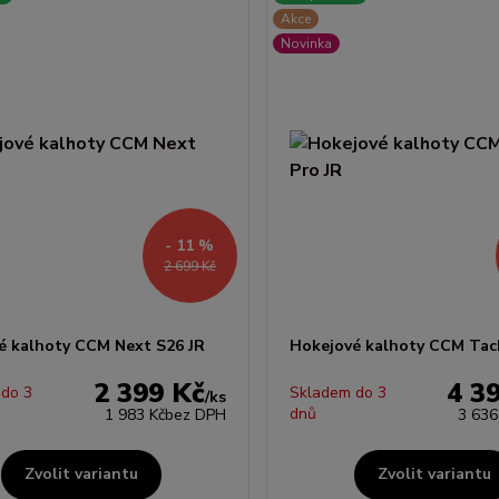
Akce
Novinka
- 11 %
2 699 Kč
é kalhoty CCM Next S26 JR
Hokejové kalhoty CCM Tack
2 399 Kč
4 3
 do 3
Skladem do 3
/
ks
dnů
1 983 Kč
bez DPH
3 636
Zvolit variantu
Zvolit variantu