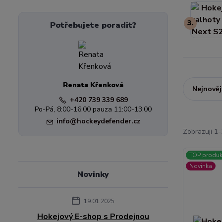
3.
Potřebujete poradit?
Renata Křenková
Nejnověj
+420 739 339 689
Po-Pá, 8:00-16:00 pauza 11:00-13:00
info@hockeydefender.cz
Zobrazuji 1-
TOP produk
Novinka
Novinky
19.01.2025
Hokejový E-shop s Prodejnou