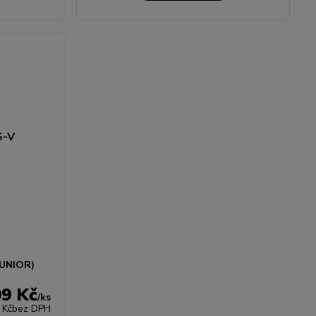
JUNIOR)
99 Kč
/
ks
 Kč
bez DPH