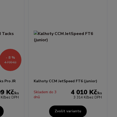
- 8 %
4 799 Kč
s Pro JR
Kalhoty CCM JetSpeed FT6 (junior)
99 Kč
4 010 Kč
Skladem do 3
/
ks
/
ks
dnů
 Kč
bez DPH
3 314 Kč
bez DPH
Zvolit variantu