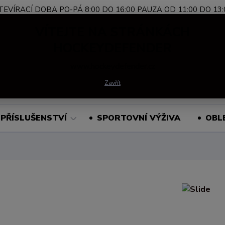
TEVÍRACÍ DOBA PO-PÁ 8:00 DO 16:00 PAUZA OD 11:00 DO 13:
Nevíte si rady?
+420 739 339 689
Po-Pá, 
VÍTEJTE NA STRÁNKÁCH
Zavolejte.
HOCKEYDEFENDER
www.hockeydefender.cz
Hledat
Zavřít
PŘÍSLUŠENSTVÍ
SPORTOVNÍ VÝŽIVA
OBL