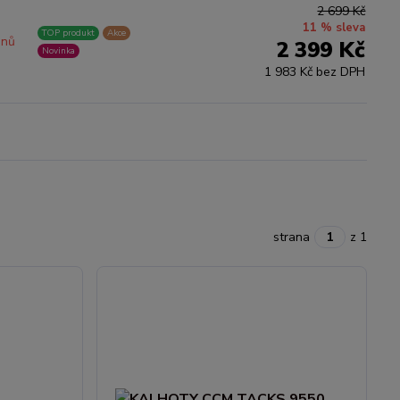
2 699 Kč
11 % sleva
TOP produkt
Akce
dnů
2 399 Kč
Novinka
1 983 Kč bez DPH
strana
z 1