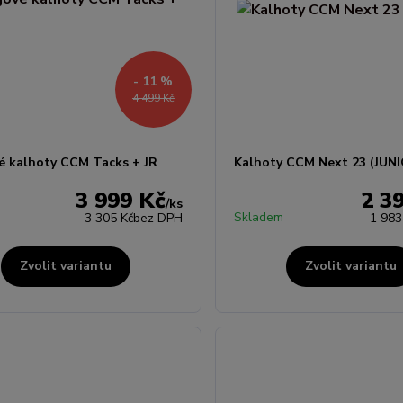
- 11 %
4 499 Kč
é kalhoty CCM Tacks + JR
Kalhoty CCM Next 23 (JUN
3 999 Kč
2 3
/
ks
Skladem
3 305 Kč
bez DPH
1 983
Zvolit variantu
Zvolit variantu