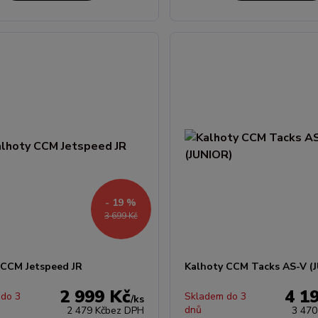
- 19 %
3 699 Kč
 CCM Jetspeed JR
Kalhoty CCM Tacks AS-V (
2 999 Kč
4 1
 do 3
Skladem do 3
/
ks
dnů
2 479 Kč
bez DPH
3 470