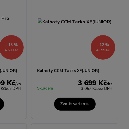
- 15 %
- 12 %
4 699 Kč
4 199 Kč
(JUNIOR)
Kalhoty CCM Tacks XF(JUNIOR)
99 Kč
3 699 Kč
/
ks
/
ks
Skladem
 Kč
bez DPH
3 057 Kč
bez DPH
Zvolit variantu