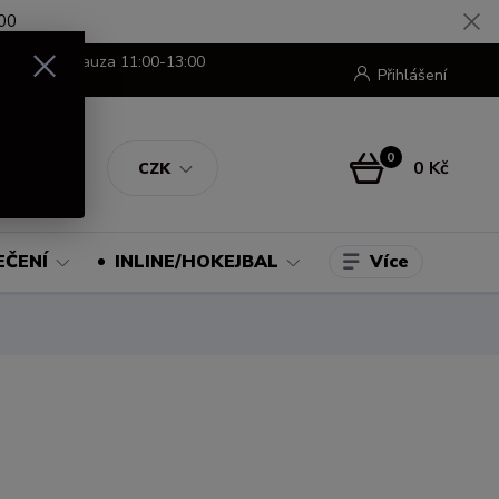
00
8:00-16:00 pauza 11:00-13:00
Přihlášení
0
0 Kč
CZK
Více
EČENÍ
INLINE/HOKEJBAL