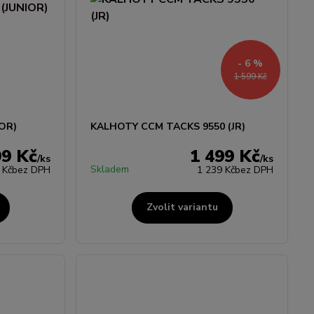
- 6 %
1 599 Kč
IOR)
KALHOTY CCM TACKS 9550 (JR)
99 Kč
1 499 Kč
/
ks
/
ks
Skladem
 Kč
bez DPH
1 239 Kč
bez DPH
Zvolit variantu