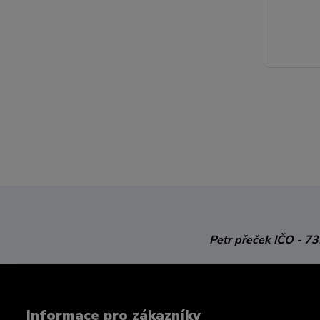
Petr přeček
IČO - 7
Informace pro zákazníky