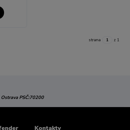
strana
z 1
 Ostrava
PSČ:70200
fender
Kontakty