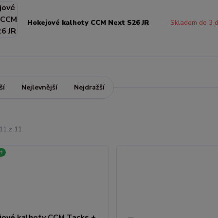
Hokejové kalhoty CCM Next S26 JR
Skladem do 3 
ší
Nejlevnější
Nejdražší
11 z 11
t