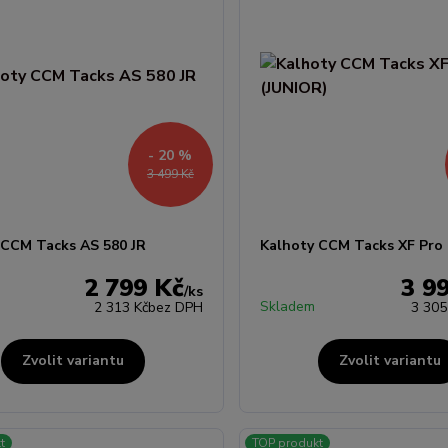
- 20 %
3 499 Kč
 CCM Tacks AS 580 JR
Kalhoty CCM Tacks XF Pro 
2 799 Kč
3 9
/
ks
Skladem
2 313 Kč
bez DPH
3 305
Zvolit variantu
Zvolit variantu
t
TOP produkt