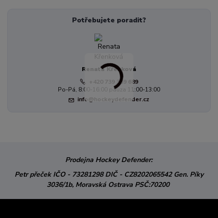
Potřebujete poradit?
Renata Křenková
+420 739 339 689
Po-Pá, 8:00-16:00 pauza 11:00-13:00
info@hockeydefender.cz
Prodejna Hockey Defender:
Petr přeček
IČO - 73281298
DIČ - CZ8202065542
Gen. Píky
3036/1b,
Moravská Ostrava
PSČ:70200