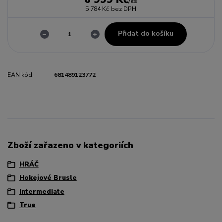
/
ks
5 784 Kč
bez DPH
Přidat do košíku
EAN kód:
681489123772
Zboží zařazeno v kategoriích
HRÁČ
Hokejové Brusle
Intermediate
True