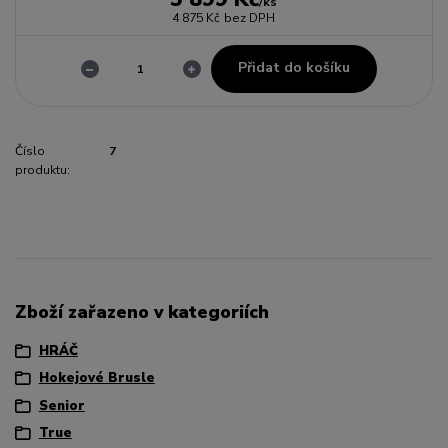
/
ks
4 875 Kč
bez DPH
Přidat do košíku
Číslo
7
produktu:
Zboží zařazeno v kategoriích
HRÁČ
Hokejové Brusle
Senior
True