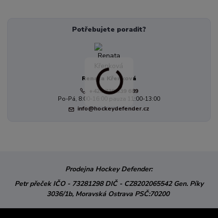
Potřebujete poradit?
Renata Křenková
+420 739 339 689
Po-Pá, 8:00-16:00 pauza 11:00-13:00
info@hockeydefender.cz
Prodejna Hockey Defender:
Petr přeček
IČO - 73281298
DIČ - CZ8202065542
Gen. Píky
3036/1b,
Moravská Ostrava
PSČ:70200