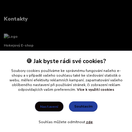
Kontakty
Hokejový E-shop
🍪 Jak byste rádi své cookies?
Renata Křenková
+420 739 339 689
Soubory cookies používáme ke správnému fungování našeho e-
Po-Pá, 8:00-16:00 pauza 11:00-13:00
shopu a v případě vašeho souhlasu také ke sledování statistik o
webu, měření efektivity reklamních kampaní, zapamatování vašeho
info@hockeydefender.cz
oblíbeného nastavení při používání stránek, či zobrazení reklam
odpovídajících vašim preferencím.
Více k využití cookies
Souhlasím
Nastavení
Souhlas můžete odmítnout
zde
.
Vytvořeno na
Eshop-rychle.cz