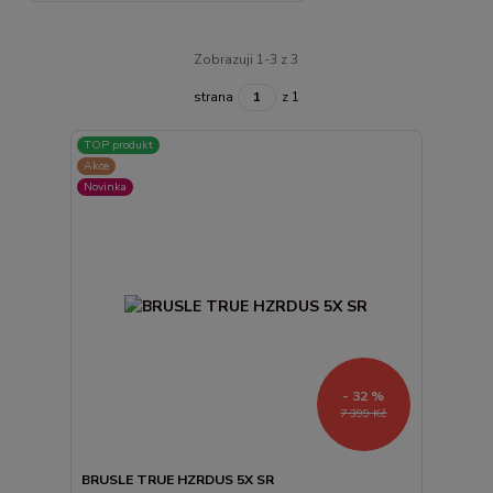
Zobrazuji 1-3 z 3
strana
z 1
TOP produkt
Akce
Novinka
- 32 %
7 399 Kč
BRUSLE TRUE HZRDUS 5X SR