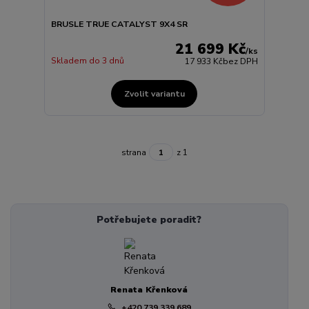
BRUSLE TRUE CATALYST 9X4 SR
21 699 Kč
/
ks
Skladem do 3 dnů
17 933 Kč
bez DPH
Zvolit variantu
strana
z 1
Potřebujete poradit?
Renata Křenková
+420 739 339 689