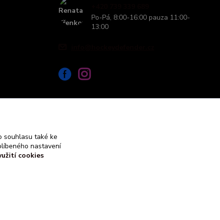
+420 739 339 689
Po-Pá, 8:00-16:00 pauza 11:00-
13:00
info@hockeydefender.cz
 souhlasu také ke
blíbeného nastavení
yužití cookies
Vytvořeno na
Eshop-rychle.cz