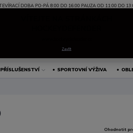
TEVÍRACÍ DOBA PO-PÁ 8:00 DO 16:00 PAUZA OD 11:00 DO 13:
Nevíte si rady?
+420 739 339 689
Po-Pá, 
VÍTEJTE NA STRÁNKÁCH
Zavolejte.
HOCKEYDEFENDER
www.hockeydefender.cz
Hledat
Zavřít
PŘÍSLUŠENSTVÍ
SPORTOVNÍ VÝŽIVA
OBL
)
Ohodnotit pr