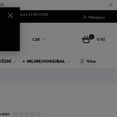
00
8:00-16:00 pauza 11:00-13:00
Přihlášení
0
0 Kč
CZK
Více
EČENÍ
INLINE/HOKEJBAL
odukt