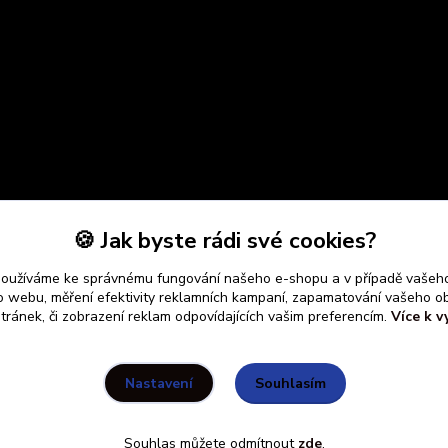
🍪 Jak byste rádi své cookies?
používáme ke správnému fungování našeho e-shopu a v případě vašeho
k o webu, měření efektivity reklamních kampaní, zapamatování vašeho o
stránek, či zobrazení reklam odpovídajících vašim preferencím.
Více k v
Souhlasím
Nastavení
Souhlas můžete odmítnout
zde
.