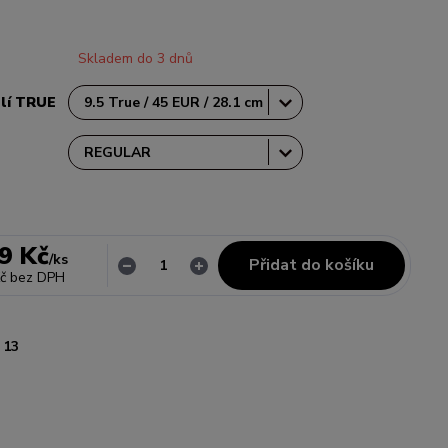
Skladem do 3 dnů
slí TRUE
9 Kč
/
ks
Přidat do košíku
č
bez DPH
13