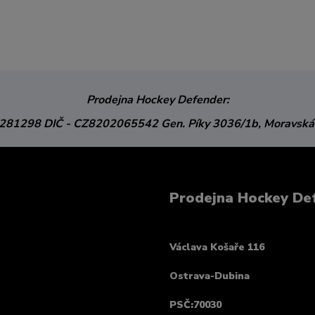
Prodejna Hockey Defender:
3281298
DIČ - CZ8202065542
Gen. Píky 3036/1b,
Moravská
Prodejna Hockey De
Václava Košaře 116
Ostrava-Dubina
PSČ:70030