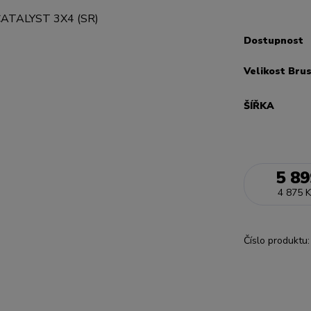
Dostupnost
Velikost Bru
ŠÍŘKA
5 89
4 875 K
Číslo produktu: