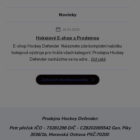
Novinky
19.01.2025
Hokejový E-shop s Prodejnou
E-shop Hockey Defender Naleznete zde kompletní nabídku
hokejové výstroje pro hráče všech kategorií. Prodejna Hockey
Defender nacházíme se na adre...
číst celé
Zobrazit všechny novinky
Prodejna Hockey Defender:
Petr přeček
IČO - 73281298
DIČ - CZ8202065542
Gen. Píky
3036/1b,
Moravská Ostrava
PSČ:70200