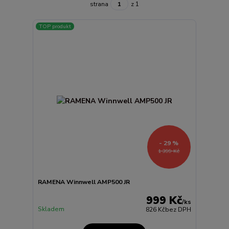
strana
z 1
TOP produkt
- 29 %
1 399 Kč
RAMENA Winnwell AMP500 JR
999 Kč
/
ks
Skladem
826 Kč
bez DPH