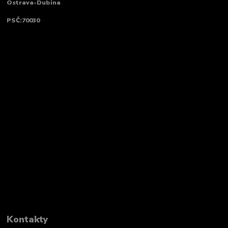
Ostrava-Dubina
PSČ:70030
Kontakty