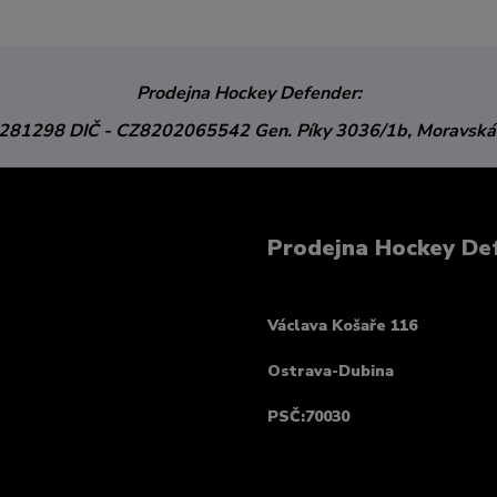
Prodejna Hockey Defender:
3281298
DIČ - CZ8202065542
Gen. Píky 3036/1b,
Moravská
Prodejna Hockey De
Václava Košaře 116
Ostrava-Dubina
PSČ:70030