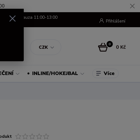
00
8:00-16:00 pauza 11:00-13:00
Přihlášení
0
0 Kč
CZK
Více
EČENÍ
INLINE/HOKEJBAL
odukt