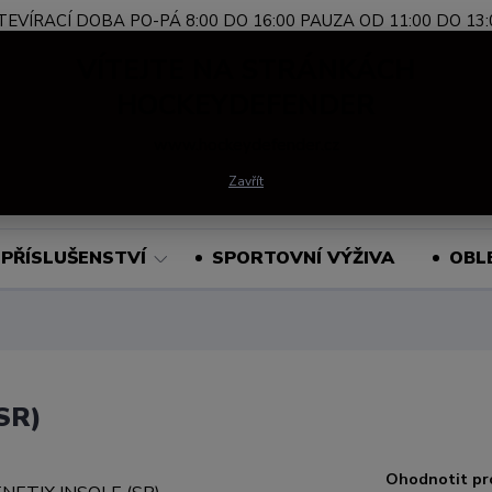
TEVÍRACÍ DOBA PO-PÁ 8:00 DO 16:00 PAUZA OD 11:00 DO 13:
Nevíte si rady?
+420 739 339 689
Po-Pá, 
VÍTEJTE NA STRÁNKÁCH
Zavolejte.
HOCKEYDEFENDER
www.hockeydefender.cz
Hledat
Zavřít
PŘÍSLUŠENSTVÍ
SPORTOVNÍ VÝŽIVA
OBL
SR)
Ohodnotit pr