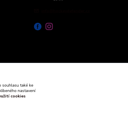
info@hockeydefender.cz
 souhlasu také ke
blíbeného nastavení
yužití cookies
Vytvořeno na
Eshop-rychle.cz