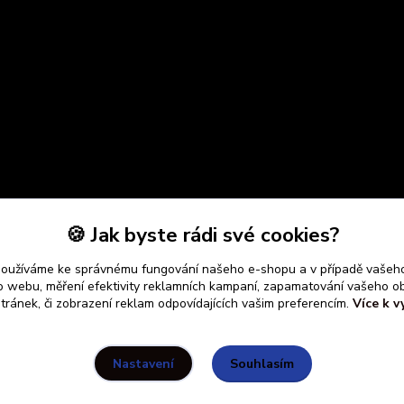
🍪 Jak byste rádi své cookies?
používáme ke správnému fungování našeho e-shopu a v případě vašeho
k o webu, měření efektivity reklamních kampaní, zapamatování vašeho o
stránek, či zobrazení reklam odpovídajících vašim preferencím.
Více k v
Souhlasím
Nastavení