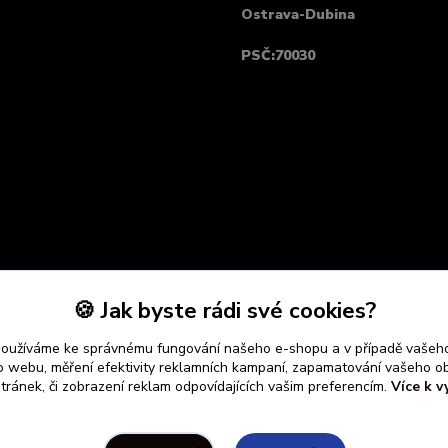
Ostrava-Dubina
PSČ:70030
🍪 Jak byste rádi své cookies?
používáme ke správnému fungování našeho e-shopu a v případě vašeho
k o webu, měření efektivity reklamních kampaní, zapamatování vašeho o
stránek, či zobrazení reklam odpovídajících vašim preferencím.
Více k v