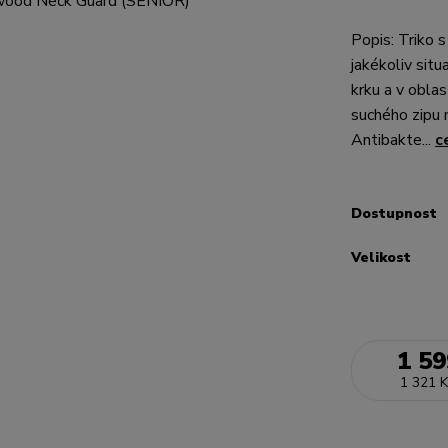
Popis: Triko 
jakékoliv situ
krku a v oblas
suchého zipu 
Antibakte...
c
Dostupnost
Velikost
1 59
1 321 K