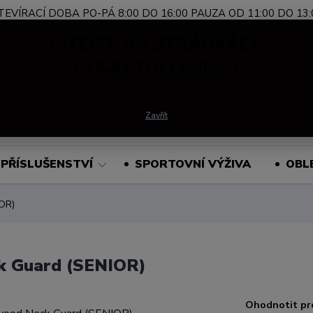
TEVÍRACÍ DOBA PO-PÁ 8:00 DO 16:00 PAUZA OD 11:00 DO 13:
Nevíte si rady?
+420 739 339 689
Po-Pá, 
VÍTEJTE NA STRÁNKÁCH
Zavolejte.
HOCKEYDEFENDER
www.hockeydefender.cz
Hledat
Zavřít
PŘÍSLUŠENSTVÍ
SPORTOVNÍ VÝŽIVA
OBL
OR)
k Guard (SENIOR)
Ohodnotit pr