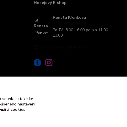
Hokejový E-shop
Renata Křenková
+420 739 339 689
Po-Pá, 8:00-16:00 pauza 11:00-
13:00
info@hockeydefender.cz
 souhlasu také ke
blíbeného nastavení
yužití cookies