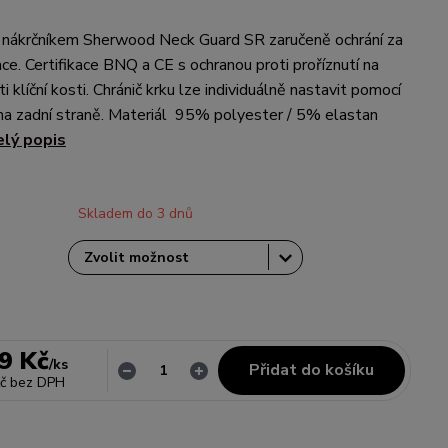
s nákrčníkem Sherwood Neck Guard SR zaručeně ochrání za
ace. Certifikace BNQ a CE s ochranou proti proříznutí na
ti klíční kosti. Chránič krku lze individuálně nastavit pomocí
na zadní straně. Materiál 95% polyester / 5% elastan
elý popis
Skladem do 3 dnů
9 Kč
/
ks
Přidat do košíku
č
bez DPH