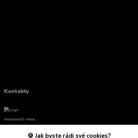
Kontakty
Hokejový E-shop
🍪 Jak byste rádi své cookies?
Renata Křenková