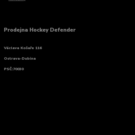
Prodejna Hockey Defender
Václava Košaře 116
Ostrava-Dubina
PSČ:70030