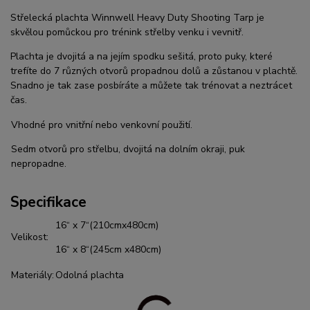
Střelecká plachta Winnwell Heavy Duty Shooting Tarp je
skvělou pomůckou pro trénink střelby venku i vevnitř.
Plachta je dvojitá a na jejím spodku sešitá, proto puky, které
trefíte do 7 různých otvorů propadnou dolů a zůstanou v plachtě.
Snadno je tak zase posbíráte a můžete tak trénovat a neztrácet
čas.
Vhodné pro vnitřní nebo venkovní použití.
Sedm otvorů pro střelbu, dvojitá na dolním okraji, puk
nepropadne.
Specifikace
16“ x 7“(210cmx480cm)
Velikost:
16“ x 8“(245cm x480cm)
Materiály:
Odolná plachta