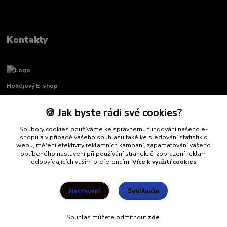
Kontakty
Hokejový E-shop
🍪 Jak byste rádi své cookies?
Renata Křenková
+420 739 339 689
Soubory cookies používáme ke správnému fungování našeho e-
Po-Pá, 8:00-16:00 pauza 11:00-13:00
shopu a v případě vašeho souhlasu také ke sledování statistik o
webu, měření efektivity reklamních kampaní, zapamatování vašeho
info@hockeydefender.cz
oblíbeného nastavení při používání stránek, či zobrazení reklam
odpovídajících vašim preferencím.
Více k využití cookies
Souhlasím
Nastavení
Souhlas můžete odmítnout
zde
.
Vytvořeno na
Eshop-rychle.cz