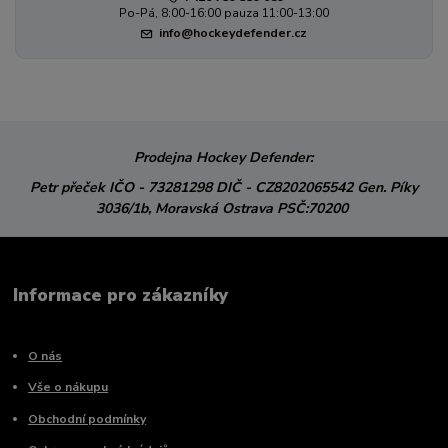
Po-Pá, 8:00-16:00 pauza 11:00-13:00
info@hockeydefender.cz
Prodejna Hockey Defender:
Petr přeček
IČO - 73281298
DIČ - CZ8202065542
Gen. Píky
3036/1b,
Moravská Ostrava
PSČ:70200
Informace pro zákazníky
O nás
Vše o nákupu
Obchodní podmínky