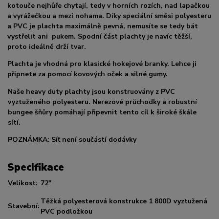
kotouče nejhůře chytají, tedy v horních rozích, nad lapačkou
a vyrážečkou a mezi nohama. Díky speciální směsi polyesteru
a PVC je plachta maximálně pevná, nemusíte se tedy bát
vystřelit ani pukem. Spodní část plachty je navíc těžší,
proto ideálně drží tvar.
Plachta je vhodná pro klasické hokejové branky. Lehce ji
připnete za pomocí kovových oček a silné gumy.
Naše heavy duty plachty jsou konstruovány z PVC
vyztuženého polyesteru. Nerezové průchodky a robustní
bungee šňůry pomáhají připevnit tento cíl k široké škále
sítí.
POZNÁMKA: Síť není součástí dodávky
Specifikace
Velikost:
72"
Těžká polyesterová konstrukce 1 800D vyztužená
Stavební:
PVC podložkou