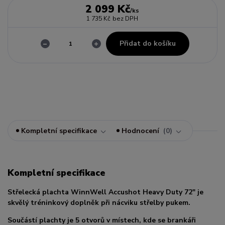
2 099 Kč
/
ks
1 735 Kč
bez DPH
Přidat do košíku
Kompletní specifikace
Hodnocení
0
Kompletní specifikace
Střelecká plachta WinnWell Accushot Heavy Duty 72" je
skvělý tréninkový doplněk při nácviku střelby pukem.
Součástí plachty je 5 otvorů v místech, kde se brankáři