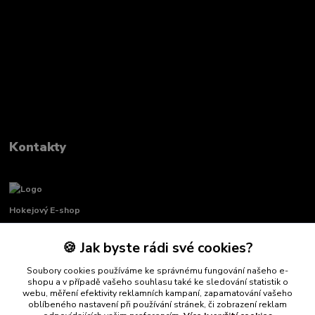
Kontakty
Hokejový E-shop
🍪 Jak byste rádi své cookies?
Renata Křenková
+420 739 339 689
Soubory cookies používáme ke správnému fungování našeho e-
Po-Pá, 8:00-16:00 pauza 11:00-13:00
shopu a v případě vašeho souhlasu také ke sledování statistik o
webu, měření efektivity reklamních kampaní, zapamatování vašeho
info@hockeydefender.cz
oblíbeného nastavení při používání stránek, či zobrazení reklam