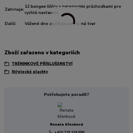
12 bungee šňůry s nerezovými průchodkami pro
Zahrnuje:
rychlé nastavení
Další:
Vážené dno zajišťuje pevný má tvar
Zboží zařazeno v kategoriích
TRÉNINKOVÉ PŘÍSLUŠENSTVÍ
Střelecké plachty
Potřebujete poradit?
Renata Křenková
+420 739 339 689