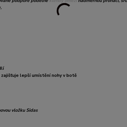
arované podpoře podélné klenby omezí nadměrnou pronaci, sr
.
lí
zajišťuje lepší umístění nohy v botě
novou vložku Sidas