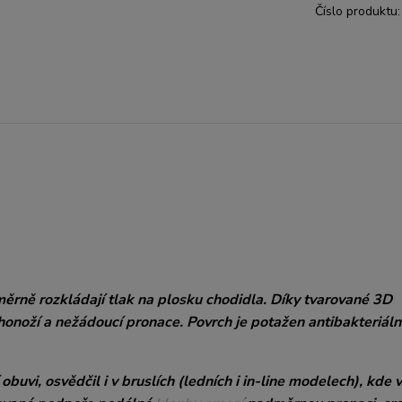
Číslo produktu:
ěrně rozkládají tlak na plosku chodidla. Díky tvarované 3D
honoží a nežádoucí pronace. Povrch je potažen antibakteriáln
buvi, osvědčil i v bruslích (ledních i in-line modelech), kde 