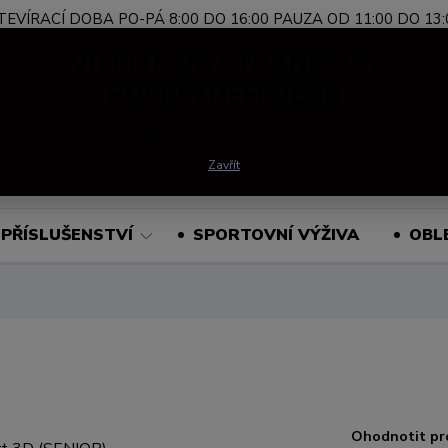
TEVÍRACÍ DOBA PO-PÁ 8:00 DO 16:00 PAUZA OD 11:00 DO 13:
Nevíte si rady?
+420 739 339 689
Po-Pá, 
VÍTEJTE NA STRÁNKÁCH
Zavolejte.
HOCKEYDEFENDER
www.hockeydefender.cz
Hledat
Zavřít
PŘÍSLUŠENSTVÍ
SPORTOVNÍ VÝŽIVA
OBL
Ohodnotit pr