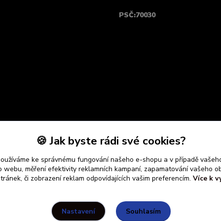
PSČ:70030
🍪 Jak byste rádi své cookies?
používáme ke správnému fungování našeho e-shopu a v případě vašeho
k o webu, měření efektivity reklamních kampaní, zapamatování vašeho o
stránek, či zobrazení reklam odpovídajících vašim preferencím.
Více k v
Souhlasím
Nastavení