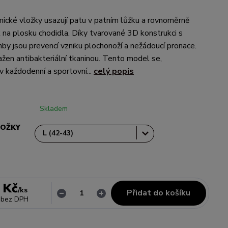
ické vložky usazují patu v patním lůžku a rovnoměrně
k na plosku chodidla. Díky tvarované 3D konstrukci s
by jsou prevencí vzniku plochonoží a nežádoucí pronace.
ažen antibakteriální tkaninou. Tento model se,
v každodenní a sportovní...
celý popis
Skladem
LOŽKY
 Kč
/
ks
Přidat do košíku
bez DPH