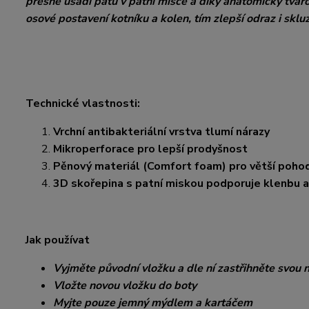
přesně usadí patu v patní misce a díky anatomicky tv
osové postavení kotníku a kolen, tím zlepší odraz i skluz
Technické vlastnosti:
Vrchní antibakteriální vrstva tlumí nárazy
Mikroperforace pro lepší prodyšnost
Pěnový materiál (Comfort foam) pro větší pohod
3D skořepina s patní miskou podporuje klenbu a 
Jak používat
Vyjměte původní vložku a dle ní zastřihněte svou 
Vložte novou vložku do boty
Myjte pouze jemný mýdlem a kartáčem