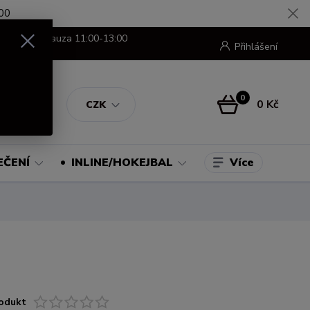
00
8:00-16:00 pauza 11:00-13:00
Přihlášení
0
0 Kč
CZK
Více
EČENÍ
INLINE/HOKEJBAL
odukt