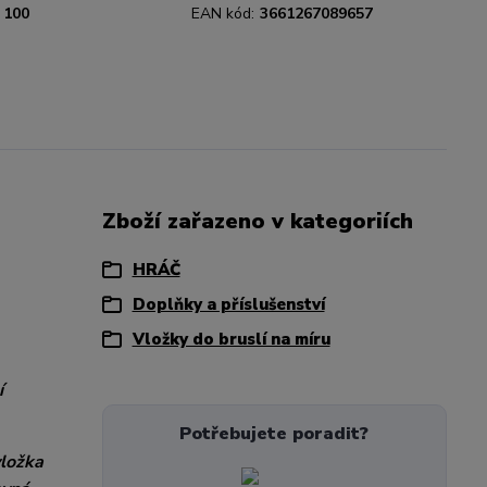
100
EAN kód:
3661267089657
Zboží zařazeno v kategoriích
HRÁČ
Doplňky a příslušenství
Vložky do bruslí na míru
í
Potřebujete poradit?
vložka