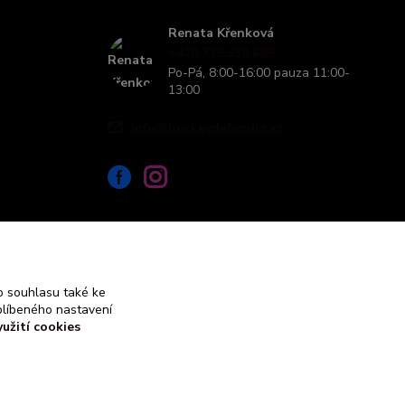
Renata Křenková
+420 739 339 689
Po-Pá, 8:00-16:00 pauza 11:00-
13:00
info@hockeydefender.cz
 souhlasu také ke
blíbeného nastavení
yužití cookies