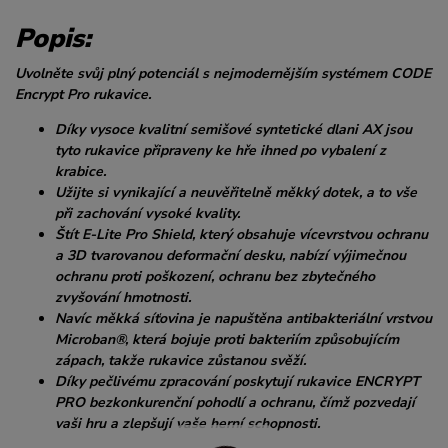
Popis:
Uvolněte svůj plný potenciál s nejmodernějším systémem CODE
Encrypt Pro rukavice.
Díky vysoce kvalitní semišové syntetické dlani AX jsou
tyto rukavice připraveny ke hře ihned po vybalení z
krabice.
Užijte si vynikající a neuvěřitelně měkký dotek, a to vše
při zachování vysoké kvality.
Štít E-Lite Pro Shield, který obsahuje vícevrstvou ochranu
a 3D tvarovanou deformační desku, nabízí výjimečnou
ochranu proti poškození, ochranu bez zbytečného
zvyšování hmotnosti.
Navíc měkká síťovina je napuštěna antibakteriální vrstvou
Microban®, která bojuje proti bakteriím způsobujícím
zápach, takže rukavice zůstanou svěží.
Díky pečlivému zpracování poskytují rukavice ENCRYPT
PRO bezkonkurenční pohodlí a ochranu, čímž pozvedají
vaši hru a zlepšují vaše herní schopnosti.