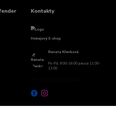
fender
Kontakty
Hokejový E-shop
Renata Křenková
+420 739 339 689
Po-Pá, 8:00-16:00 pauza 11:00-
13:00
info@hockeydefender.cz