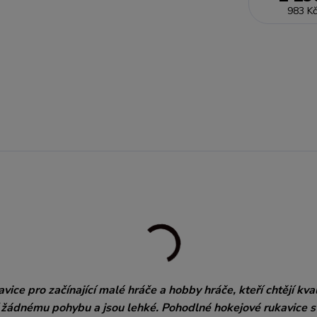
983 Kč
e pro začínající malé hráče a hobby hráče, kteří chtějí kval
í žádnému pohybu a jsou lehké. Pohodlné hokejové rukavice s