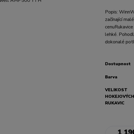
Popis: WinnW
začínající mal
cenuRukavice 
lehké. Pohodl
dokonalé potl
Dostupnost
Barva
VELIKOST
HOKEJOVÝC
RUKAVIC
1 19