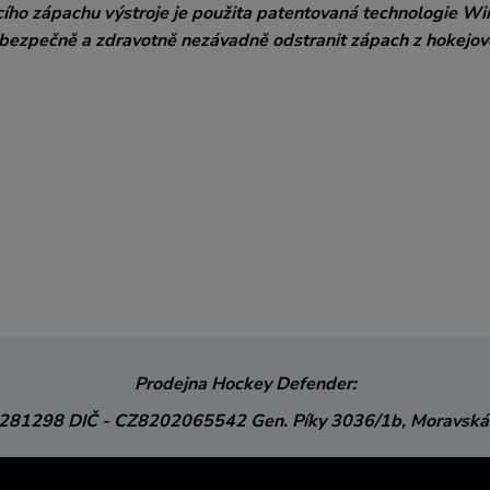
ího zápachu výstroje je použita patentovaná technologie W
bezpečně a zdravotně nezávadně odstranit zápach z hokejov
Prodejna Hockey Defender:
3281298
DIČ - CZ8202065542
Gen. Píky 3036/1b,
Moravská