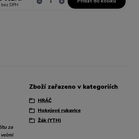
Přidat do košíku
bez DPH
Zboží zařazeno v kategoriích
HRÁČ
Hokejové rukavice
Žák (YTH)
itu za
 velmi