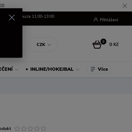
00
8:00-16:00 pauza 11:00-13:00
Přihlášení
0
0 Kč
CZK
Více
EČENÍ
INLINE/HOKEJBAL
odukt