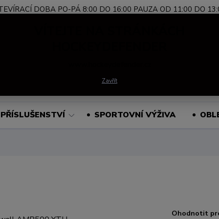
TEVÍRACÍ DOBA PO-PÁ 8:00 DO 16:00 PAUZA OD 11:00 DO 13:
Nevíte si rady?
+420 739 339 689
Po-Pá, 
VÍTEJTE NA STRÁNKÁCH
Zavolejte.
HOCKEYDEFENDER
www.hockeydefender.cz
Hledat
Zavřít
PŘÍSLUŠENSTVÍ
SPORTOVNÍ VÝŽIVA
OBL
H
Ohodnotit pr