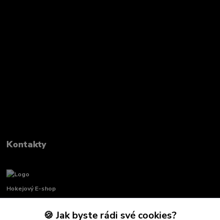
Kontakty
Hokejový E-shop
🍪 Jak byste rádi své cookies?
Renata Křenková