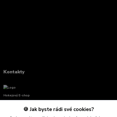
Kontakty
Hokejový E-shop
🍪 Jak byste rádi své cookies?
Renata Křenková
+420 739 339 689