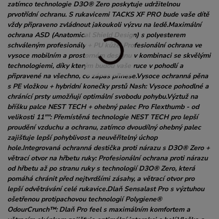
zatímco technologie D3O® Zero poskytuje udržitelnou
prvotřídní ochranu. S rukavicemi TACKS XF PRO bude vaše dítě
vždy připraveno zvládnout jakoukoli výzvu na ledě.Maximální
ochrana ASD (Anatomical Shield Design) s polyesterem
schváleným profesionály + PU kůže: Profesionální ochrana ve
vysoce mobilním a prostorném designu v kombinaci se skvělými
technologiemi, díky kterým budou vaše ruce v pohodlí a
připravené na všechno, co zápas přinese.Vysoce ochranná pěna
s PE vložkou + hybridní konečky prstů Nash: Vysoce pohodlné a
chránící prsty umožňují optimální svobodu pohybu.Výztuž na
bříšku palce NEST TECH + ohebný palec Pro Flexthumb - od
velikosti 11"": Přemístěná technologie NEST TECH pro lepší
proudění vzduchu a ochranu, zatímco dvoudílný ohebný palec
zajišťuje lepší pohyblivost a neuvěřitelný úchop
hole.Integrovaná ochranná destička proti nárazu s D3O® Zero +
větrací otvor na hřbetu ruky: Profesionální ochrana proti nárazu
od hřbetu až po stranu ruky s technologií D3O® Zero, která
pomáhá chránit před nejtvrdšími zásahy, a větrací otvor pro
lepší odvětrávání celé rukavice.Dlaň Sensalast Pro s výztuhou
ošetřenou protipachovou technologií Polygiene®
OdourCrunch™: Dlaň Pro feel s maximálním komfortem a