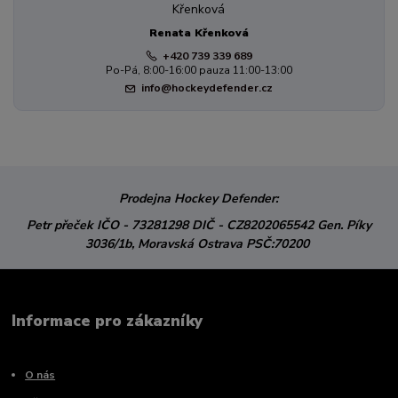
Renata Křenková
+420 739 339 689
Po-Pá, 8:00-16:00 pauza 11:00-13:00
info@hockeydefender.cz
Prodejna Hockey Defender:
Petr přeček
IČO - 73281298
DIČ - CZ8202065542
Gen. Píky
3036/1b,
Moravská Ostrava
PSČ:70200
Informace pro zákazníky
O nás