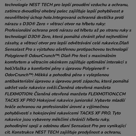
technologie NEST TECH pro lepší proudění vzduchu a ochranu,
zatímco dvoudílný ohebný palec zajišťuje lepší pohyblivost a
neuvěřitelný úchop hole.Integrovaná ochranná destička proti
nárazu s D3O® Zero + větrací otvor na hřbetu ruky:
Profesionální ochrana proti nárazu od hřbetu až po stranu ruky s
technologií D3O® Zero, která pomáhá chránit před nejtvrdšími
zásahy, a větrací otvor pro lepší odvětrávání celé rukavice.Dlaň
Sensalast Pro s výztuhou ošetřenou protipachovou technologií
Polygiene® OdourCrunch™: Dlaň Pro feel s maximálním
komfortem a větracím okénkem zajišťuje optimální interakci s
holí.Vložka a komfortní pěny s úpravou Polygiene® +
OdorCrunch™: Měkká a pohodlná pěna s vylepšenou
antibakteriální úpravou a úpravou proti zápachu, která pomáhá
udržet vaše rukavice svěží.Členěná otevřená manžeta
FLEXMOTION: Členěná otevřená manžeta FLEXMOTION.CCM
TACKS XF PRO Hokejové rukavice juniorské .Vybavte mladší
hráče ochranou na profesionální úrovni a výjimečnou
pohyblivostí s hokejovými rukavicemi TACKS XF PRO. Tyto
rukavice jsou vybaveny měkčími chrániči hřbetu ruky,
pohodlnými spoji a odolnou dlaní Sensalast Pro pro vynikající
cit. Konstrukce NEST TECH zajišťuje prodyšnost a ochranu,