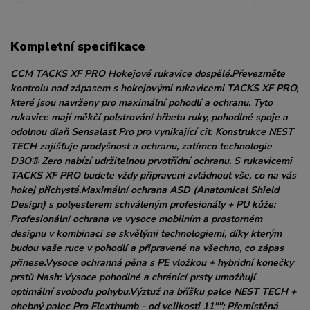
Kompletní specifikace
CCM TACKS XF PRO Hokejové rukavice dospělé.Převezměte
kontrolu nad zápasem s hokejovými rukavicemi TACKS XF PRO,
které jsou navrženy pro maximální pohodlí a ochranu. Tyto
rukavice mají měkčí polstrování hřbetu ruky, pohodlné spoje a
odolnou dlaň Sensalast Pro pro vynikající cit. Konstrukce NEST
TECH zajišťuje prodyšnost a ochranu, zatímco technologie
D3O® Zero nabízí udržitelnou prvotřídní ochranu. S rukavicemi
TACKS XF PRO budete vždy připraveni zvládnout vše, co na vás
hokej přichystá.Maximální ochrana ASD (Anatomical Shield
Design) s polyesterem schváleným profesionály + PU kůže:
Profesionální ochrana ve vysoce mobilním a prostorném
designu v kombinaci se skvělými technologiemi, díky kterým
budou vaše ruce v pohodlí a připravené na všechno, co zápas
přinese.Vysoce ochranná pěna s PE vložkou + hybridní konečky
prstů Nash: Vysoce pohodlné a chránící prsty umožňují
optimální svobodu pohybu.Výztuž na bříšku palce NEST TECH +
ohebný palec Pro Flexthumb - od velikosti 11"": Přemístěná