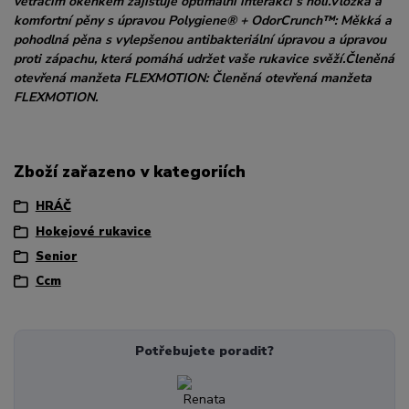
větracím okénkem zajišťuje optimální interakci s holí.Vložka a
komfortní pěny s úpravou Polygiene® + OdorCrunch™: Měkká a
pohodlná pěna s vylepšenou antibakteriální úpravou a úpravou
proti zápachu, která pomáhá udržet vaše rukavice svěží.Členěná
otevřená manžeta FLEXMOTION: Členěná otevřená manžeta
FLEXMOTION.
Zboží zařazeno v kategoriích
HRÁČ
Hokejové rukavice
Senior
Ccm
Potřebujete poradit?