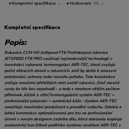
Kompletní specifikace
Hodnocení
0
Kompletní specifikace
Popis:
Rukavice CCM HG JetSpeed FT6 ProHokejové rukavice
JETSPEED FT6 PRO využívají nejmodernější technologii v
konstrukci vybavení, termoregulaci AER-TEC, která zvyšuje
počet větracích otvorů v rukavicích, aniž by došlo k omezení
polstrování, ochrany nebo rozsahu pohybu. Tato konstrukce
snižuje množství přehřátých míst uvnitř rukavice, čímž otevírá
cestu ke hře bez nepohodlí - a tedy s mnohem větším počtem
přihrávek, kliček a střel.Termoregulační systém AER-TEC +
profesionální polyester + syntetická kůže : Systém AER-TEC
umožňuje maximální prodyšnost a proudění vzduchu. Odolná a
lehká konstrukce optimalizovaná pro hru na profesionální
úrovni s novým designem zadního dílu, který dokonale kopíruje
anatomický tvar.Síťová podšívka systému zavěšení AER-TEC s