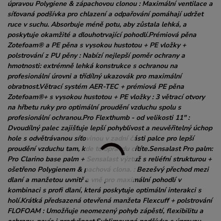
úpravou Polygiene & zápachovou clonou : Maximální ventilace a
síťovaná podšívka pro chlazení a odpařování pomáhají udržet
ruce v suchu. Absorbuje méně potu, aby zůstala lehká, a
poskytuje okamžité a dlouhotrvající pohodlí.Prémiová pěna
Zotefoam® a PE pěna s vysokou hustotou + PE vložky +
polstrování z PU pěny : Nabízí nejlepší poměr ochrany a
hmotnosti: extrémně lehká konstrukce s ochranou na
profesionální úrovni a třídílný ukazovák pro maximální
obratnost.Větrací systém AER-TEC + prémiová PE pěna
Zotefoam®+ s vysokou hustotou + PE vložky : 3 větrací otvory
na hřbetu ruky pro optimální proudění vzduchu spolu s
profesionální ochranou.Pro Flexthumb - od velikosti 11" :
Dvoudílný palec zajišťuje lepší pohyblivost a neuvěřitelný úchop
hole s odvětrávanou síťovinou v zadní části palce pro lepší
proudění vzduchu tam, kde to opravdu cítíte.Sensalast Pro palm:
Pro Clarino base palm + Sensalast výztuž s reliéfní strukturou +
ošetřeno Polygienem & pachová clona. : Bezešvý přechod mezi
dlaní a manžetou uvnitř a vně pro maximální pohodlí v
kombinaci s profi dlaní, která poskytuje optimální interakci s
holí.Krátká předsazená otevřená manžeta Flexcuff + polstrování
FLOFOAM : Umožňuje neomezený pohyb zápěstí, flexibilitu a