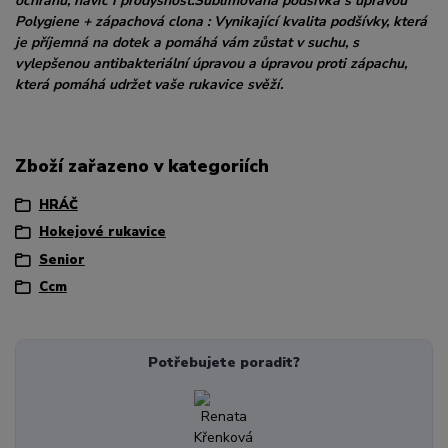
ochranu, navíc i prodyšnost.Sublimovaná podšívka s úpravou
Polygiene + zápachová clona : Vynikající kvalita podšívky, která
je příjemná na dotek a pomáhá vám zůstat v suchu, s
vylepšenou antibakteriální úpravou a úpravou proti zápachu,
která pomáhá udržet vaše rukavice svěží.
Zboží zařazeno v kategoriích
HRÁČ
Hokejové rukavice
Senior
Ccm
Potřebujete poradit?