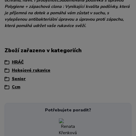
ochranu, navíc i prodyšnost.Sublimovaná podšívka s úpravou
Polygiene + zápachová clona : Vynikající kvalita podšívky, která
je příjemná na dotek a pomáhá vám zůstat v suchu, s
vylepšenou antibakteriální úpravou a úpravou proti zápachu,
která pomáhá udržet vaše rukavice svěží.
Zboží zařazeno v kategoriích
HRÁČ
Hokejové rukavice
Senior
Ccm
Potřebujete poradit?