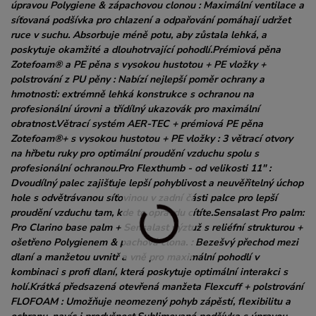
úpravou Polygiene & zápachovou clonou : Maximální ventilace a
síťovaná podšívka pro chlazení a odpařování pomáhají udržet
ruce v suchu. Absorbuje méně potu, aby zůstala lehká, a
poskytuje okamžité a dlouhotrvající pohodlí.Prémiová pěna
Zotefoam® a PE pěna s vysokou hustotou + PE vložky +
polstrování z PU pěny : Nabízí nejlepší poměr ochrany a
hmotnosti: extrémně lehká konstrukce s ochranou na
profesionální úrovni a třídílný ukazovák pro maximální
obratnost.Větrací systém AER-TEC + prémiová PE pěna
Zotefoam®+ s vysokou hustotou + PE vložky : 3 větrací otvory
na hřbetu ruky pro optimální proudění vzduchu spolu s
profesionální ochranou.Pro Flexthumb - od velikosti 11" :
Dvoudílný palec zajišťuje lepší pohyblivost a neuvěřitelný úchop
hole s odvětrávanou síťovinou v zadní části palce pro lepší
proudění vzduchu tam, kde to opravdu cítíte.Sensalast Pro palm:
Pro Clarino base palm + Sensalast výztuž s reliéfní strukturou +
ošetřeno Polygienem & pachová clona. : Bezešvý přechod mezi
dlaní a manžetou uvnitř a vně pro maximální pohodlí v
kombinaci s profi dlaní, která poskytuje optimální interakci s
holí.Krátká předsazená otevřená manžeta Flexcuff + polstrování
FLOFOAM : Umožňuje neomezený pohyb zápěstí, flexibilitu a