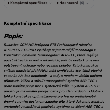
Kompletní specifikace
Hodnocení
0
Kompletní specifikace
Popis:
Rukavice CCM HG JetSpeed FT6 ProHokejové rukavice
JETSPEED FT6 PRO využívají nejmodernější technologii v
konstrukci vybavení, termoregulaci AER-TEC, která zvyšuje
počet větracích otvorů v rukavicích, aniž by došlo k omezení
polstrování, ochrany nebo rozsahu pohybu. Tato konstrukce
snižuje množství přehřátých míst uvnitř rukavice, čímž otevírá
cestu ke hře bez nepohodlí - a tedy s mnohem větším počtem
přihrávek, kliček a střel.Termoregulační systém AER-TEC +
profesionální polyester + syntetická kůže : Systém AER-TEC
umožňuje maximální prodyšnost a proudění vzduchu. Odolná a
lehká konstrukce optimalizovaná pro hru na profesionální
úrovni s novým designem zadního dílu, který dokonale kopíruje
anatomický tvar.Síťová podšívka systému zavěšení AER-TEC s