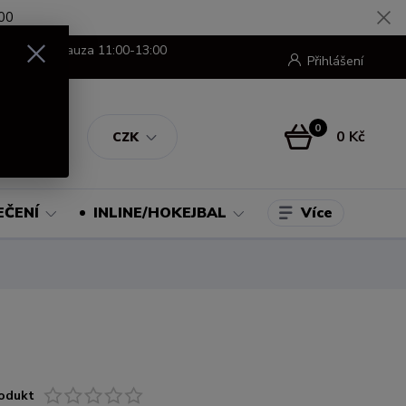
00
8:00-16:00 pauza 11:00-13:00
Přihlášení
0
0 Kč
CZK
Více
EČENÍ
INLINE/HOKEJBAL
odukt