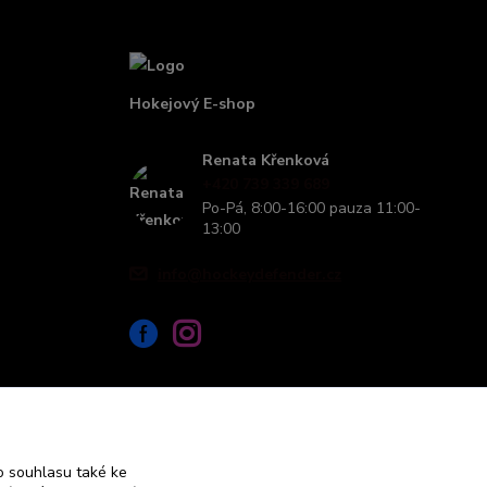
Hokejový E-shop
Renata Křenková
+420 739 339 689
Po-Pá, 8:00-16:00 pauza 11:00-
13:00
info@hockeydefender.cz
 souhlasu také ke