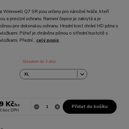
 Winnwell Q7 SR jsou určeny pro náročné hráče, kteří
ou a precizní ochranu. Ramení čepice je zakrytá a je
ěnou pro dokonalou ochranu. Hrudní kost chrání HD pěna s
vložkami. Páteř je chráněna pěnou o střední hustotě s
vložkami. Přední...
celý popis
Skladem do 3 dnů
9 Kč
/
ks
Přidat do košíku
č
bez DPH