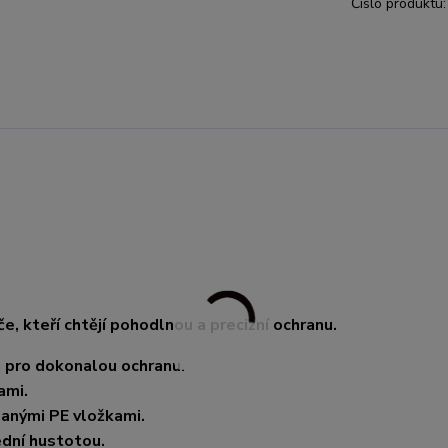
Číslo produktu:
 kteří chtějí pohodlnou a precizní ochranu.
u pro dokonalou ochranu.
ami.
danými PE vložkami.
ední hustotou.