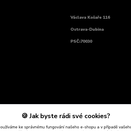
Václava Košaře 116
Ostrava-Dubina
PSČ:70030
🍪 Jak byste rádi své cookies?
používáme ke správnému fungování našeho e-shopu a v případě vašeho