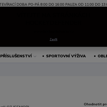
TEVÍRACÍ DOBA PO-PÁ 8:00 DO 16:00 PAUZA OD 11:00 DO 13:
Nevíte si rady?
+420 739 339 689
Po-Pá, 
VÍTEJTE NA STRÁNKÁCH
Zavolejte.
HOCKEYDEFENDER
www.hockeydefender.cz
Hledat
Zavřít
PŘÍSLUŠENSTVÍ
SPORTOVNÍ VÝŽIVA
OBL
Ohodnotit pr