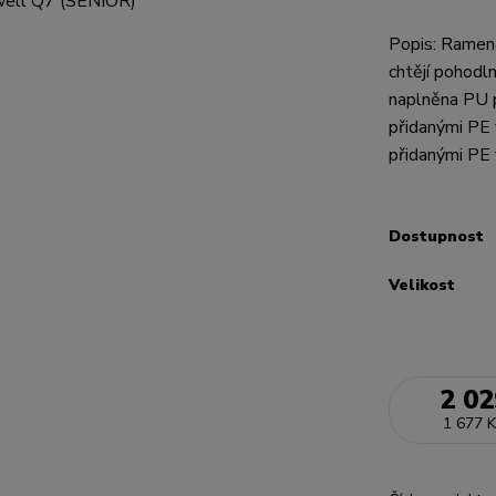
Popis: Ramena
chtějí pohodln
naplněna PU p
přidanými PE 
přidanými PE 
Dostupnost
Velikost
2 02
1 677 K