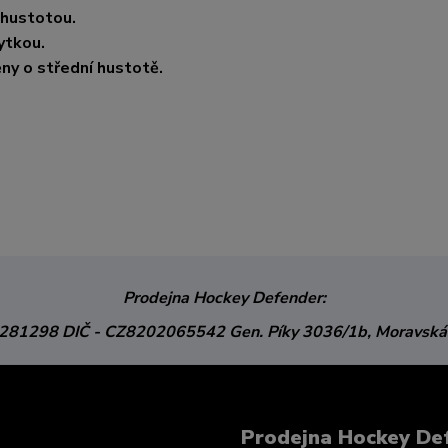
 hustotou.
ytkou.
ěny o střední hustotě.
Prodejna Hockey Defender:
3281298
DIČ - CZ8202065542
Gen. Píky 3036/1b,
Moravská
Prodejna Hockey De