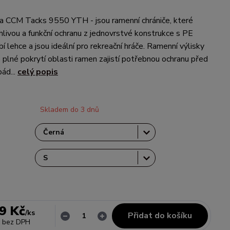
a CCM Tacks 9550 YTH - jsou ramenní chrániče, které
ehlivou a funkční ochranu z jednovrstvé konstrukce s PE
 lehce a jsou ideální pro rekreační hráče. Ramenní výlisky
 plné pokrytí oblasti ramen zajistí potřebnou ochranu před
pád...
celý popis
Skladem do 3 dnů
9 Kč
/
ks
Přidat do košíku
bez DPH