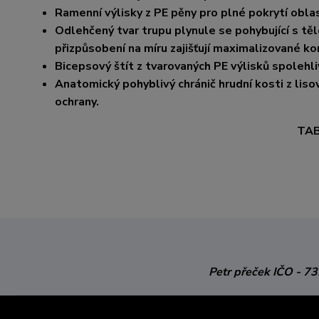
Ramenní výlisky z PE pěny pro plné pokrytí oblas
Odlehčený tvar trupu plynule se pohybující s tě
přizpůsobení na míru zajišťují maximalizované ko
Bicepsový štít z tvarovaných PE výlisků spolehli
Anatomický pohyblivý chránič hrudní kosti z lis
ochrany.
TAB
Petr přeček
IČO - 7