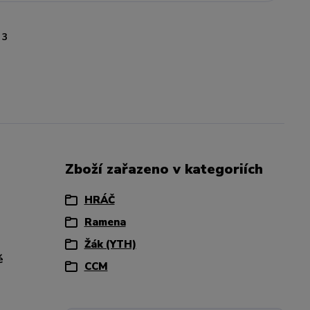
3
Zboží zařazeno v kategoriích
HRÁČ
Ramena
Žák (YTH)
é
CCM