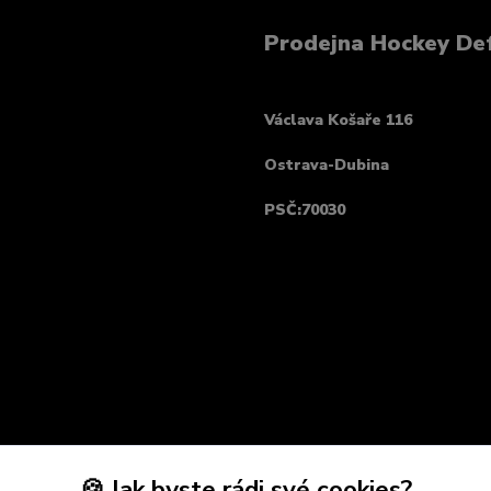
Prodejna Hockey De
Václava Košaře 116
Ostrava-Dubina
PSČ:70030
🍪 Jak byste rádi své cookies?