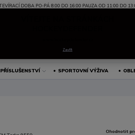
TEVÍRACÍ DOBA PO-PÁ 8:00 DO 16:00 PAUZA OD 11:00 DO 13:
Nevíte si rady?
+420 739 339 689
Po-Pá, 
VÍTEJTE NA STRÁNKÁCH
Zavolejte.
HOCKEYDEFENDER
www.hockeydefender.cz
Hledat
Zavřít
PŘÍSLUŠENSTVÍ
SPORTOVNÍ VÝŽIVA
OBL
Ohodnotit pr