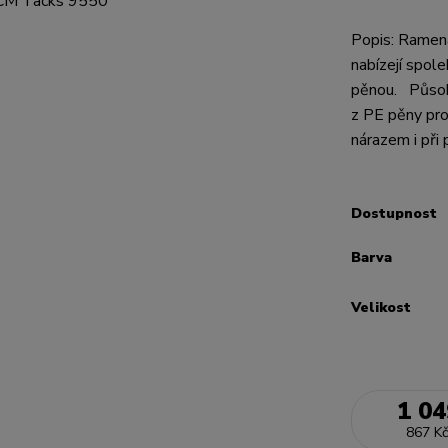
Popis: Ramen
nabízejí spol
pěnou. Působí
z PE pěny pro
nárazem i při 
Dostupnost
Barva
Velikost
1 04
867 Kč