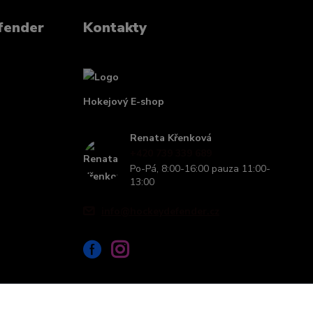
fender
Kontakty
Hokejový E-shop
Renata Křenková
+420 739 339 689
Po-Pá, 8:00-16:00 pauza 11:00-
13:00
info@hockeydefender.cz