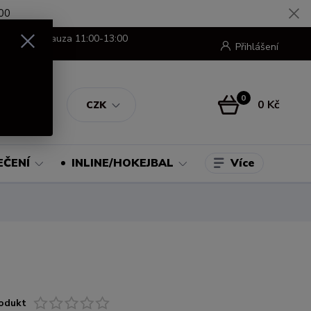
00
8:00-16:00 pauza 11:00-13:00
Přihlášení
0
0 Kč
CZK
Více
EČENÍ
INLINE/HOKEJBAL
odukt