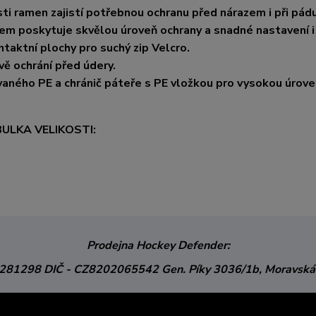
ti ramen zajistí potřebnou ochranu před nárazem i při pádu
lem poskytuje skvělou úroveň ochrany a snadné nastavení i
ntaktní plochy pro suchý zip Velcro.
vě ochrání před údery.
ovaného PE a chránič páteře s PE vložkou pro vysokou úrov
ULKA VELIKOSTI:
Prodejna Hockey Defender:
3281298
DIČ - CZ8202065542
Gen. Píky 3036/1b,
Moravská