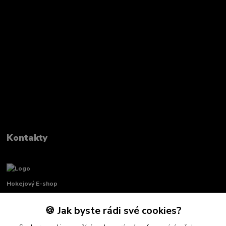
Kontakty
Hokejový E-shop
🍪 Jak byste rádi své cookies?
Renata Křenková
+420 739 339 689