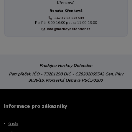
Renata Křenková
+420 739 339 689
Po-Pá, 8:00-16:00 pauza 11:00-13:00
info@hockeydefender.cz
Prodejna Hockey Defender:
Petr přeček
IČO - 73281298
DIČ - CZ8202065542
Gen. Píky
3036/1b,
Moravská Ostrava
PSČ:70200
Informace pro zákazníky
O nás