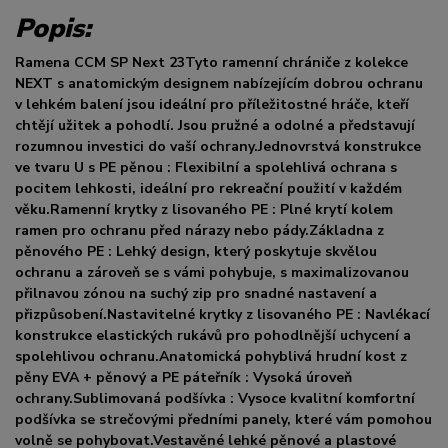
Popis:
Ramena CCM SP Next 23Tyto ramenní chrániče z kolekce
NEXT s anatomickým designem nabízejícím dobrou ochranu
v lehkém balení jsou ideální pro příležitostné hráče, kteří
chtějí užitek a pohodlí. Jsou pružné a odolné a představují
rozumnou investici do vaší ochrany.Jednovrstvá konstrukce
ve tvaru U s PE pěnou : Flexibilní a spolehlivá ochrana s
pocitem lehkosti, ideální pro rekreační použití v každém
věku.Ramenní krytky z lisovaného PE : Plné krytí kolem
ramen pro ochranu před nárazy nebo pády.Základna z
pěnového PE : Lehký design, který poskytuje skvělou
ochranu a zároveň se s vámi pohybuje, s maximalizovanou
přilnavou zónou na suchý zip pro snadné nastavení a
přizpůsobení.Nastavitelné krytky z lisovaného PE : Navlékací
konstrukce elastických rukávů pro pohodlnější uchycení a
spolehlivou ochranu.Anatomická pohyblivá hrudní kost z
pěny EVA + pěnový a PE páteřník : Vysoká úroveň
ochrany.Sublimovaná podšívka : Vysoce kvalitní komfortní
podšívka se strečovými předními panely, které vám pomohou
volně se pohybovat.Vestavěné lehké pěnové a plastové