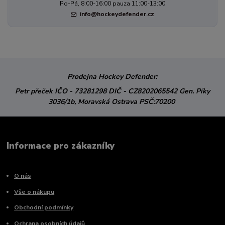
Po-Pá, 8:00-16:00 pauza 11:00-13:00
info@hockeydefender.cz
Prodejna Hockey Defender:
Petr přeček
IČO - 73281298
DIČ - CZ8202065542
Gen. Píky
3036/1b,
Moravská Ostrava
PSČ:70200
Informace pro zákazníky
O nás
Vše o nákupu
Obchodní podmínky
Ochrana osobních údajů