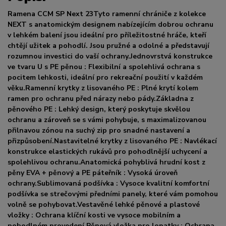
Ramena CCM SP Next 23Tyto ramenní chrániče z kolekce
NEXT s anatomickým designem nabízejícím dobrou ochranu
v lehkém balení jsou ideální pro příležitostné hráče, kteří
chtějí užitek a pohodlí. Jsou pružné a odolné a představují
rozumnou investici do vaší ochrany.Jednovrstvá konstrukce
ve tvaru U s PE pěnou : Flexibilní a spolehlivá ochrana s
pocitem lehkosti, ideální pro rekreační použití v každém
věku.Ramenní krytky z lisovaného PE : Plné krytí kolem
ramen pro ochranu před nárazy nebo pády.Základna z
pěnového PE : Lehký design, který poskytuje skvělou
ochranu a zároveň se s vámi pohybuje, s maximalizovanou
přilnavou zónou na suchý zip pro snadné nastavení a
přizpůsobení.Nastavitelné krytky z lisovaného PE : Navlékací
konstrukce elastických rukávů pro pohodlnější uchycení a
spolehlivou ochranu.Anatomická pohyblivá hrudní kost z
pěny EVA + pěnový a PE páteřník : Vysoká úroveň
ochrany.Sublimovaná podšívka : Vysoce kvalitní komfortní
podšívka se strečovými předními panely, které vám pomohou
volně se pohybovat.Vestavěné lehké pěnové a plastové
vložky : Ochrana klíční kosti ve vysoce mobilním a
pohodlném provedení.Pěnová vložka pro lopatky : Ochrana