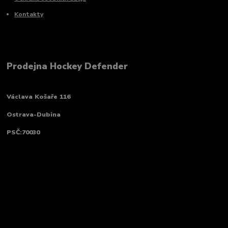
Kontakty
Prodejna Hockey Defender
Václava Košaře 116
Ostrava-Dubina
PSČ:70030