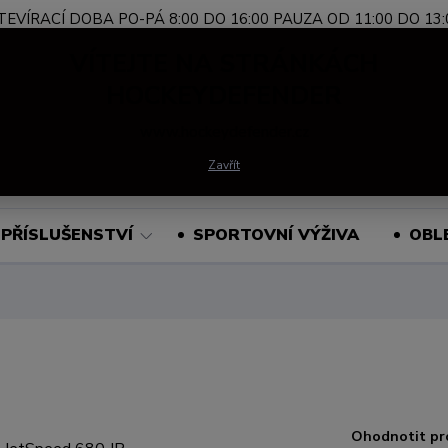
TEVÍRACÍ DOBA PO-PÁ 8:00 DO 16:00 PAUZA OD 11:00 DO 13:
Nevíte si rady?
+420 739 339 689
Po-Pá, 
VÍTEJTE NA STRÁNKÁCH
Zavolejte.
HOCKEYDEFENDER
www.hockeydefender.cz
Hledat
Zavřít
PŘÍSLUŠENSTVÍ
SPORTOVNÍ VÝŽIVA
OBL
Ohodnotit pr