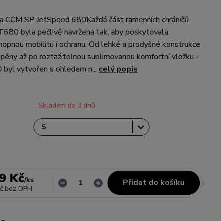
a CCM SP JetSpeed 680Každá část ramenních chráničů
80 byla pečlivě navržena tak, aby poskytovala
opnou mobilitu i ochranu. Od lehké a prodyšné konstrukce
 pěny až po roztažitelnou sublimovanou komfortní vložku -
 byl vytvořen s ohledem n...
celý popis
Skladem do 3 dnů
9 Kč
/
ks
Přidat do košíku
č
bez DPH