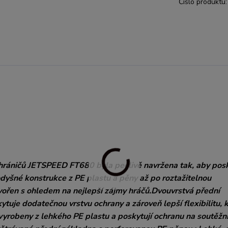
Číslo produktu:
áničů JETSPEED FT680 byla pečlivě navržena tak, aby pos
dyšné konstrukce z PE plastu a pěny až po roztažitelnou
vořen s ohledem na nejlepší zájmy hráčů.Dvouvrstvá přední
tuje dodatečnou vrstvu ochrany a zároveň lepší flexibilitu, 
vyrobeny z lehkého PE plastu a poskytují ochranu na soutěžní