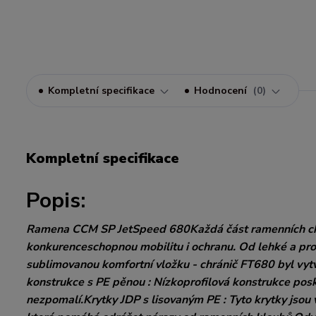
Kompletní specifikace
Hodnocení
0
Kompletní specifikace
Popis:
Ramena CCM SP JetSpeed 680Každá část ramenních chr
konkurenceschopnou mobilitu i ochranu. Od lehké a pro
sublimovanou komfortní vložku - chránič FT680 byl vyt
konstrukce s PE pěnou : Nízkoprofilová konstrukce posky
nezpomalí.Krytky JDP s lisovaným PE : Tyto krytky jsou 