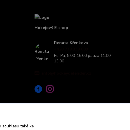
Hokejový E-shop
Renata Křenková
+420 739 339 689
Po-Pá, 8:00-16:00 pauza 11:00-
13:00
info@hockeydefender.cz
 souhlasu také ke