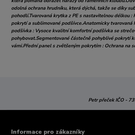
která pomáhá odrážet nárazy od ramenních kloubů.Odvě
odolná ochrana hrudníku, která dýchá, takže se díky subl
pohodlí.Tvarovaná krytka z PE s nastavitelnou délkou : 
pokrytí a sublimované podšívce.Anatomicky tvarovaná h
podšívka : Vysoce kvalitní komfortní podšívka se stre
pohybovat.Segmentované částečně pohyblivé pokrytí klíčn
vámi.Přední panel s zvětšeným pokrytím : Ochrana na so
Petr přeček
IČO - 7
Informace pro zákazníky