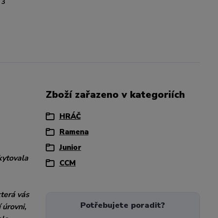
3
Zboží zařazeno v kategoriích
HRÁČ
Ramena
Junior
kytovala
CCM
která vás
Potřebujete poradit?
 úrovni,