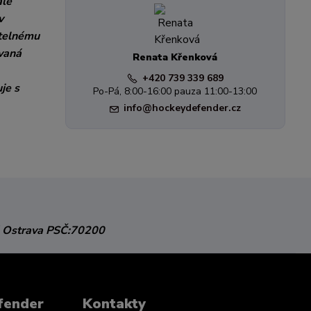
ale
v
itelnému
ovaná
Renata Křenková
+420 739 339 689
je s
Po-Pá, 8:00-16:00 pauza 11:00-13:00
info@hockeydefender.cz
 Ostrava
PSČ:70200
fender
Kontakty