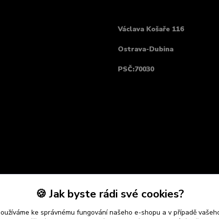
Václava Košaře 116
Ostrava-Dubina
PSČ:70030
🍪 Jak byste rádi své cookies?
používáme ke správnému fungování našeho e-shopu a v případě vašeho