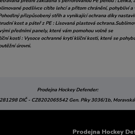
trávaná přední základna s perforovanou PE pěnou : Lehká, 
imované podšívce cítíte lehcí a přitom chránění, pohybliví a 
Pohodlný přizpůsobený střih a vynikající ochrana díky nastav
rudní kost a páteř z PE : Lisovaná plastová ochrana.Sublim
čovými předními panely, které vám pomohou volně se
í kosti : Vysoce ochranné krytí klíční kosti, které se pohybu
utěžní úrovni.
Prodejna Hockey Defender:
3281298
DIČ - CZ8202065542
Gen. Píky 3036/1b,
Moravská
Prodejna Hockey De