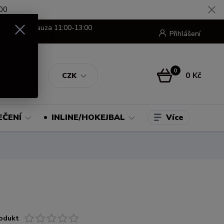
00
8:00-16:00 pauza 11:00-13:00
Přihlášení
0
0 Kč
CZK
Více
EČENÍ
INLINE/HOKEJBAL
odukt