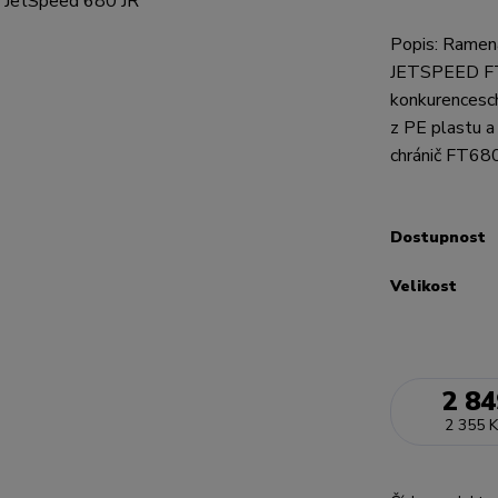
Popis: Ramen
JETSPEED FT6
konkurencesch
z PE plastu a
chránič FT680
Dostupnost
Velikost
2 84
2 355 K