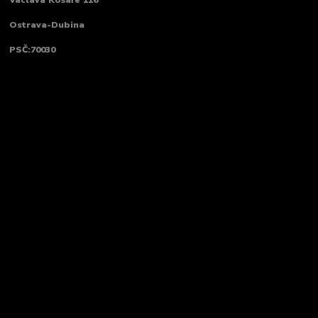
Václava Košaře 116
Ostrava-Dubina
PSČ:70030