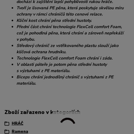
dochází k zajištění lepší pohyblivosti rukou hráče.
Tvoří je lisovaná PE pěna, která poskytuje skvělou míru
ochrany v rámci chráničů této cenové relace.
Kliční kost chrání pěna střední hustoty.
Přední část chrání technologie FlexCell comfort Foam,
což je pohodlná pěna, která chrání a zároveň nepřekáží
v pohybu.
Středový chránič ze vstřikovaného plastu slouží jako
klíčová ochrana hrudníku.
Technologie FlexCell comfort Foam chrání i záda.
V oblasti páteře je potom pěna střední hustoty
s výztuhami z PE materiálu.
Biceps chrání jednodílný chránič s výztuhami z PE
materiálu.
Zboží zařazeno v kategoriích
HRÁČ
Ramena