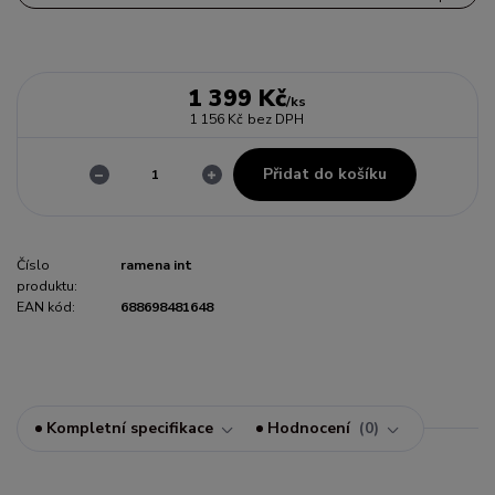
1 399 Kč
/
ks
1 156 Kč
bez DPH
Přidat do košíku
Číslo
ramena int
produktu:
EAN kód:
688698481648
Kompletní specifikace
Hodnocení
0