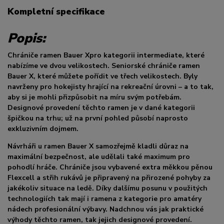
Kompletní specifikace
Popis:
Chrániče ramen Bauer Xpro kategorii intermediate, které
nabízíme ve dvou velikostech. Seniorské chrániče ramen
Bauer X, které můžete pořídit ve třech velikostech. Byly
navrženy pro hokejisty hrající na rekreační úrovni – a to tak,
aby si je mohli přizpůsobit na míru svým potřebám.
Designové provedení těchto ramen je v dané kategorii
špičkou na trhu; už na první pohled působí naprosto
exkluzivním dojmem.
Návrháři u ramen Bauer X samozřejmě kladli důraz na
maximální bezpečnost, ale udělali také maximum pro
pohodlí hráče. Chrániče jsou vybavené extra měkkou pěnou
Flexcell a střih rukávů je připravený na přirozené pohyby za
jakékoliv situace na ledě. Díky dalšímu posunu v použitých
technologiích tak mají i ramena z kategorie pro amatéry
nádech profesionální výbavy. Nadchnou vás jak praktické
výhody těchto ramen, tak jejich designové provedení.