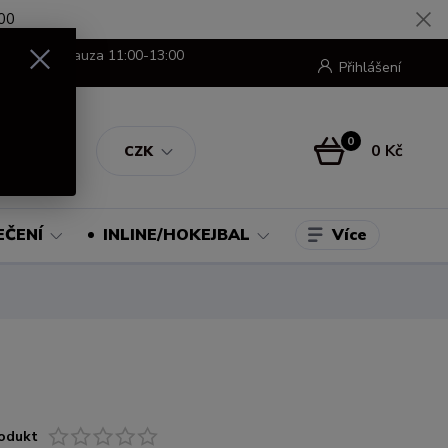
00
8:00-16:00 pauza 11:00-13:00
Přihlášení
0
0 Kč
CZK
Více
EČENÍ
INLINE/HOKEJBAL
odukt