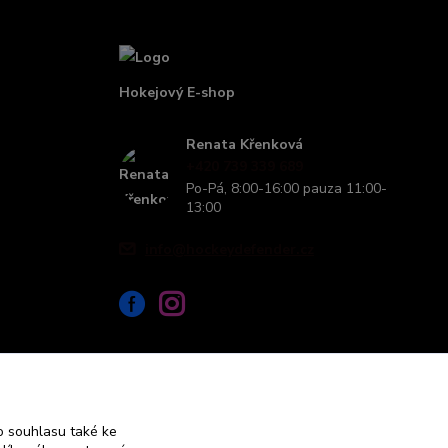
Hokejový E-shop
Renata Křenková
+420 739 339 689
Po-Pá, 8:00-16:00 pauza 11:00-
13:00
info@hockeydefender.cz
 souhlasu také ke