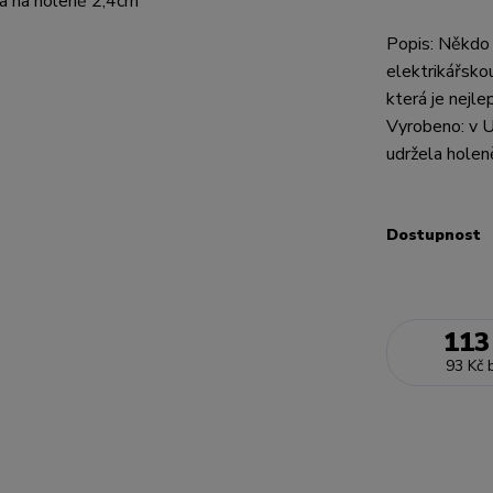
Popis: Někdo 
elektrikářsko
která je nejl
Vyrobeno: v U
udržela holen
Dostupnost
113
93 Kč