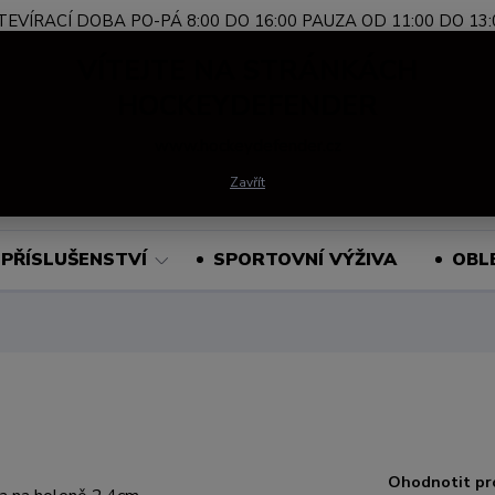
TEVÍRACÍ DOBA PO-PÁ 8:00 DO 16:00 PAUZA OD 11:00 DO 13:
Nevíte si rady?
+420 739 339 689
Po-Pá, 
VÍTEJTE NA STRÁNKÁCH
Zavolejte.
HOCKEYDEFENDER
www.hockeydefender.cz
Hledat
Zavřít
PŘÍSLUŠENSTVÍ
SPORTOVNÍ VÝŽIVA
OBL
Ohodnotit pr