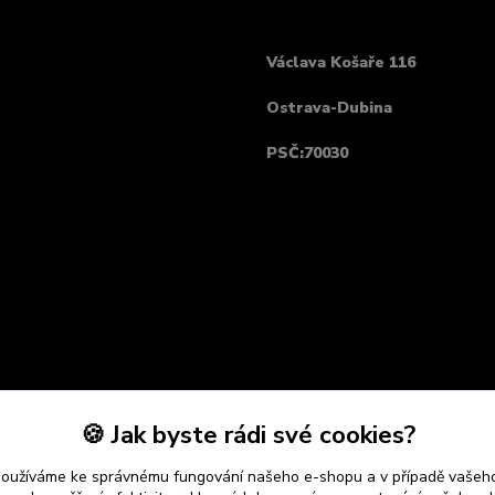
Václava Košaře 116
Ostrava-Dubina
PSČ:70030
🍪 Jak byste rádi své cookies?
používáme ke správnému fungování našeho e-shopu a v případě vašeho