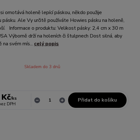
si omotává holeně lepící páskou, někdo použije
u pásku. Ale Vy určitě používáte Howies pásku na holeně,
epší. Informace o produktu: Velikost pásky: 2,4 cm x 30 m
SA Výborně drží na holeních či štulpnech Dost silná, aby
ě na svém mís...
celý popis
Skladem do 3 dnů
 Kč
/
ks
Přidat do košíku
bez DPH