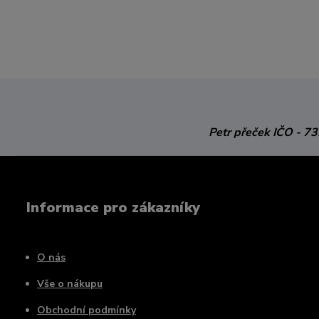
Petr přeček
IČO - 7
Informace pro zákazníky
O nás
Vše o nákupu
Obchodní podmínky