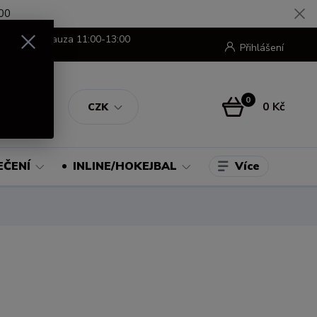
00
8:00-16:00 pauza 11:00-13:00
Přihlášení
0
0 Kč
CZK
Více
EČENÍ
INLINE/HOKEJBAL