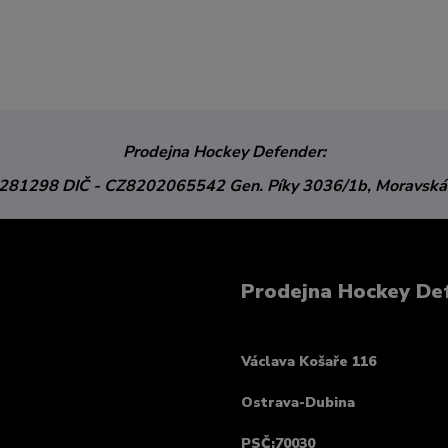
Prodejna Hockey Defender:
3281298
DIČ - CZ8202065542
Gen. Píky 3036/1b,
Moravská
Prodejna Hockey De
Václava Košaře 116
Ostrava-Dubina
PSČ:70030