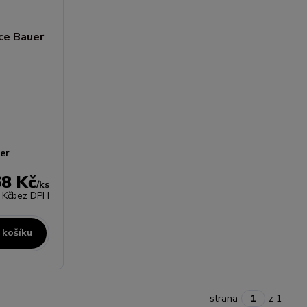
er
68 Kč
/
ks
 Kč
bez DPH
 košíku
strana
z 1