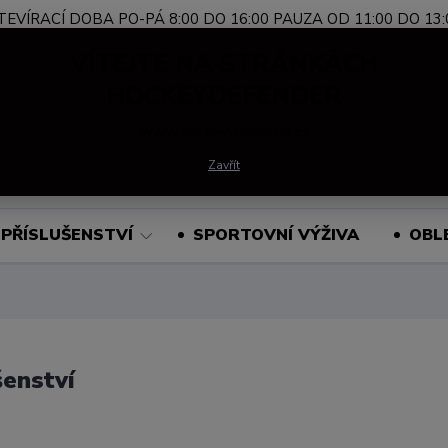
TEVÍRACÍ DOBA PO-PÁ 8:00 DO 16:00 PAUZA OD 11:00 DO 13:
Nevíte si rady?
+420 739 339 689
Po-Pá, 
VÍTEJTE NA STRÁNKÁCH
Zavolejte.
HOCKEYDEFENDER
www.hockeydefender.cz
Hledat
Zavřít
PŘÍSLUŠENSTVÍ
SPORTOVNÍ VÝŽIVA
OBL
šenství