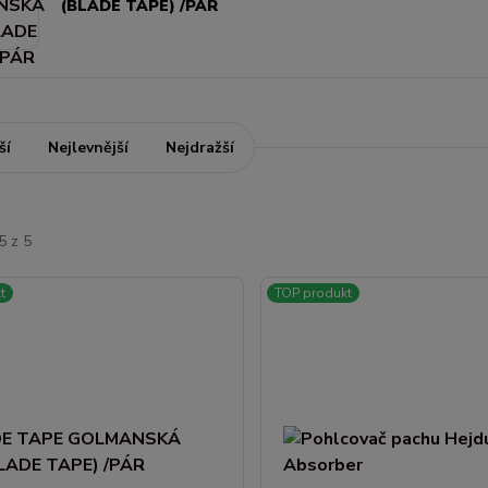
(BLADE TAPE) /PÁR
ší
Nejlevnější
Nejdražší
5 z 5
t
TOP produkt