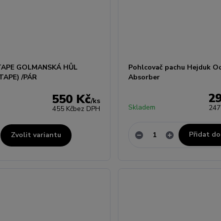
TAPE GOLMANSKÁ HŮL
Pohlcovač pachu Hejduk O
TAPE) /PÁR
Absorber
2
550 Kč
/
ks
Skladem
247
455 Kč
bez DPH
Přidat do
Zvolit variantu