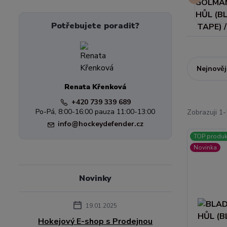
Potřebujete poradit?
Nejnověj
Renata Křenková
+420 739 339 689
Po-Pá, 8:00-16:00 pauza 11:00-13:00
Zobrazuji 1-
info@hockeydefender.cz
TOP produk
Novinka
Novinky
19.01.2025
Hokejový E-shop s Prodejnou