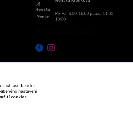
Renata Křenková
+420 739 339 689
Po-Pá, 8:00-16:00 pauza 11:00-
13:00
info@hockeydefender.cz
 souhlasu také ke
blíbeného nastavení
yužití cookies