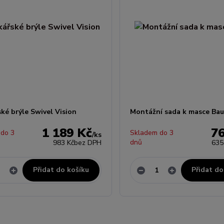
ké brýle Swivel Vision
Montážní sada k masce Bau
1 189 Kč
7
 do 3
Skladem do 3
/
ks
dnů
983 Kč
bez DPH
635
Přidat do košíku
Přidat do