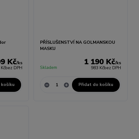
dor
PŘÍSLUŠENSTVÍ NA GOLMANSKOU
MASKU
99 Kč
1 190 Kč
/
ks
/
ks
Skladem
 Kč
bez DPH
983 Kč
bez DPH
 košíku
Přidat do košíku