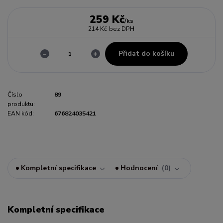
259 Kč
/
ks
214 Kč
bez DPH
Přidat do košíku
Číslo
89
produktu:
EAN kód:
676824035421
Kompletní specifikace
Hodnocení
0
Kompletní specifikace