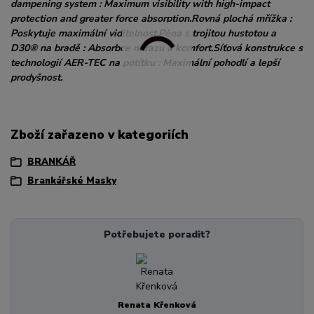
dampening system : Maximum visibility with high-impact
protection and greater force absorption.Rovná plochá mřížka :
Poskytuje maximální viditelnost.Pěna s trojitou hustotou a
D30® na bradě : Absorbce nárazu a komfort.Síťová konstrukce s
technologií AER-TEC na potítku : Maximální pohodlí a lepší
prodyšnost.
Zboží zařazeno v kategoriích
BRANKÁŘ
Brankářské Masky
Potřebujete poradit?
Renata Křenková