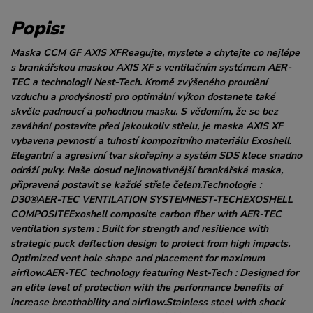
Popis:
Maska CCM GF AXIS XFReagujte, myslete a chytejte co nejlépe
s brankářskou maskou AXIS XF s ventilačním systémem AER-
TEC a technologií Nest-Tech. Kromě zvýšeného proudění
vzduchu a prodyšnosti pro optimální výkon dostanete také
skvěle padnoucí a pohodlnou masku. S vědomím, že se bez
zaváhání postavíte před jakoukoliv střelu, je maska AXIS XF
vybavena pevností a tuhostí kompozitního materiálu Exoshell.
Elegantní a agresivní tvar skořepiny a systém SDS klece snadno
odráží puky. Naše dosud nejinovativnější brankářská maska,
připravená postavit se každé střele čelem.Technologie :
D30®AER-TEC VENTILATION SYSTEMNEST-TECHEXOSHELL
COMPOSITEExoshell composite carbon fiber with AER-TEC
ventilation system : Built for strength and resilience with
strategic puck deflection design to protect from high impacts.
Optimized vent hole shape and placement for maximum
airflow.AER-TEC technology featuring Nest-Tech : Designed for
an elite level of protection with the performance benefits of
increase breathability and airflow.Stainless steel with shock