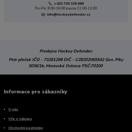
+420 739 339 689
Po-Pá, 8:00-16:00 pauza 11:00-13:00
info@hockeydefender.cz
Prodejna Hockey Defender:
Petr přeček
IČO - 73281298
DIČ - CZ8202065542
Gen. Píky
3036/1b,
Moravská Ostrava
PSČ:70200
Informace pro zákazníky
O nás
Vše o nákupu
Obchodní podmínky