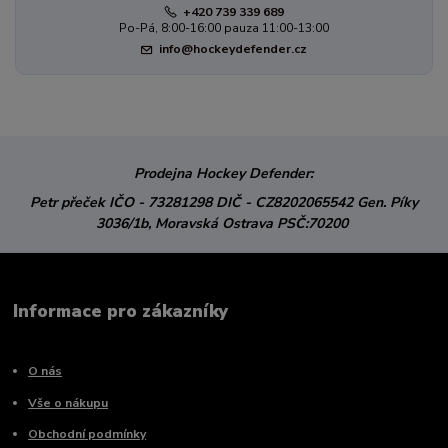
+420 739 339 689
Po-Pá, 8:00-16:00 pauza 11:00-13:00
info@hockeydefender.cz
Prodejna Hockey Defender:
Petr přeček
IČO - 73281298
DIČ - CZ8202065542
Gen. Píky
3036/1b,
Moravská Ostrava
PSČ:70200
Informace pro zákazníky
O nás
Vše o nákupu
Obchodní podmínky