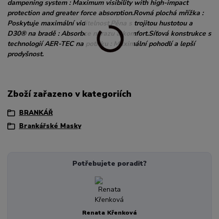
dampening system : Maximum visibility with high-impact
protection and greater force absorption.Rovná plochá mřížka :
Poskytuje maximální viditelnost.Pěna s trojitou hustotou a
D30® na bradě : Absorbce nárazu a komfort.Síťová konstrukce s
technologií AER-TEC na potítku : Maximální pohodlí a lepší
prodyšnost.
Zboží zařazeno v kategoriích
BRANKÁŘ
Brankářské Masky
Potřebujete poradit?
Renata Křenková