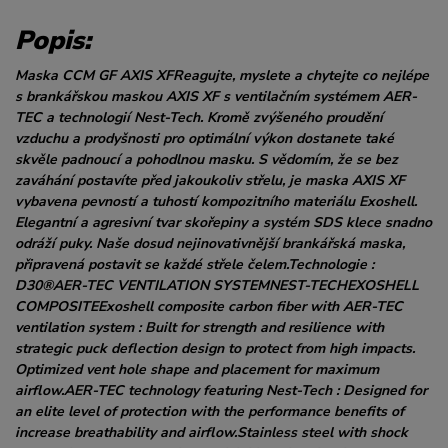
Popis:
Maska CCM GF AXIS XFReagujte, myslete a chytejte co nejlépe
s brankářskou maskou AXIS XF s ventilačním systémem AER-
TEC a technologií Nest-Tech. Kromě zvýšeného proudění
vzduchu a prodyšnosti pro optimální výkon dostanete také
skvěle padnoucí a pohodlnou masku. S vědomím, že se bez
zaváhání postavíte před jakoukoliv střelu, je maska AXIS XF
vybavena pevností a tuhostí kompozitního materiálu Exoshell.
Elegantní a agresivní tvar skořepiny a systém SDS klece snadno
odráží puky. Naše dosud nejinovativnější brankářská maska,
připravená postavit se každé střele čelem.Technologie :
D30®AER-TEC VENTILATION SYSTEMNEST-TECHEXOSHELL
COMPOSITEExoshell composite carbon fiber with AER-TEC
ventilation system : Built for strength and resilience with
strategic puck deflection design to protect from high impacts.
Optimized vent hole shape and placement for maximum
airflow.AER-TEC technology featuring Nest-Tech : Designed for
an elite level of protection with the performance benefits of
increase breathability and airflow.Stainless steel with shock