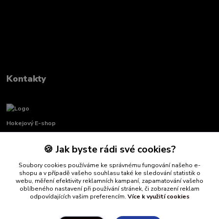
Kontakty
Hokejový E-shop
🍪 Jak byste rádi své cookies?
Renata Křenková
+420 739 339 689
Soubory cookies používáme ke správnému fungování našeho e-
Po-Pá, 8:00-16:00 pauza 11:00-13:00
shopu a v případě vašeho souhlasu také ke sledování statistik o
webu, měření efektivity reklamních kampaní, zapamatování vašeho
info@hockeydefender.cz
oblíbeného nastavení při používání stránek, či zobrazení reklam
odpovídajících vašim preferencím.
Více k využití cookies