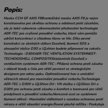
Popis:
Maska CCM GF AXIS F9Brankářská maska AXIS F9 je nejen
konstruována pro skvělou ochranu a odolnost proti zásahům,
ale je také vybavena výkonnostními přednostmi technologie
AER-TEC pro zvýšené proudění vzduchu, které vám pomůže
udržet koncentraci a chladnou hlavu ve hře. Díky pevné
konstrukci ze skelných vláken Exoshell, tlumení SDS a
absorpční vložce D3O a i.Q.shion budete připraveni na cokoliv.
Technologie : D30®AER-TEC VENTILATION SYSTEMNEST-
TECHEXOSHELL COMPOSITESklolaminát Exoshell s
ventilačním systémem AER-TEC : Přidaná ochrana proti zásahu
v oblasti brady a čela pro větší pevnost se strategickým
designem pro odraz puku. Optimalizovaný tvar a umístění
větracích otvorů pro maximální proudění vzduchu.Technologie
AER-TEC s D30® a I.Q.Shion Dri : VN vložka s I.Q.Shion Dri a
D30® pro ochranu proti zásahu a komfort a tvarovaná pro větší
prodyšnost a proudění vzduchu.Nerezová ocel se systémem
tlumení otřesů : Maximální viditelnost s vysokou ochranou proti
nárazu a větší absorbcí energie.Rovná plochá mřížka : Poskytuje