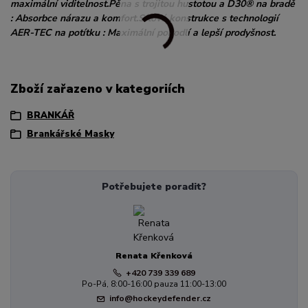
maximální viditelnost.Pěna s trojitou hustotou a D30® na bradě
: Absorbce nárazu a komfort.Síťová konstrukce s technologií
AER-TEC na potítku : Maximální pohodlí a lepší prodyšnost.
Zboží zařazeno v kategoriích
BRANKÁŘ
Brankářské Masky
Potřebujete poradit?
Renata Křenková
+420 739 339 689
Po-Pá, 8:00-16:00 pauza 11:00-13:00
info@hockeydefender.cz