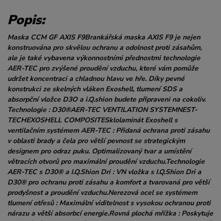
Popis:
Maska CCM GF AXIS F9Brankářská maska AXIS F9 je nejen
konstruována pro skvělou ochranu a odolnost proti zásahům,
ale je také vybavena výkonnostními přednostmi technologie
AER-TEC pro zvýšené proudění vzduchu, které vám pomůže
udržet koncentraci a chladnou hlavu ve hře. Díky pevné
konstrukci ze skelných vláken Exoshell, tlumení SDS a
absorpční vložce D3O a i.Q.shion budete připraveni na cokoliv.
Technologie : D30®AER-TEC VENTILATION SYSTEMNEST-
TECHEXOSHELL COMPOSITESklolaminát Exoshell s
ventilačním systémem AER-TEC : Přidaná ochrana proti zásahu
v oblasti brady a čela pro větší pevnost se strategickým
designem pro odraz puku. Optimalizovaný tvar a umístění
větracích otvorů pro maximální proudění vzduchu.Technologie
AER-TEC s D30® a I.Q.Shion Dri : VN vložka s I.Q.Shion Dri a
D30® pro ochranu proti zásahu a komfort a tvarovaná pro větší
prodyšnost a proudění vzduchu.Nerezová ocel se systémem
tlumení otřesů : Maximální viditelnost s vysokou ochranou proti
nárazu a větší absorbcí energie.Rovná plochá mřížka : Poskytuje