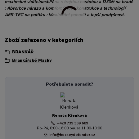
maximální viditelnost.Pěna s trojitou hustotou a D30® na bradě
: Absorbce nárazu a komfort.Síťová konstrukce s technologií
AER-TEC na potítku : Maximální pohodlí a lepší prodyšnost.
Zboží zařazeno v kategoriích
BRANKÁŘ
Brankářské Masky
Potřebujete poradit?
Renata Křenková
+420 739 339 689
Po-Pá, 8:00-16:00 pauza 11:00-13:00
info@hockeydefender.cz