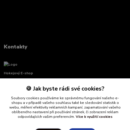
Kontakty
Hokejový E-shop
🍪 Jak byste rádi své cookies?
Renata Křenková
+420 739 339 689
Soubory cookies používáme ke správnému fungování našeho e-
Po-Pá, 8:00-16:00 pauza 11:00-13:00
shopu a v případě vašeho souhlasu také ke sledování statistik o
webu, měření efektivity reklamních kampaní, zapamatování vašeho
info@hockeydefender.cz
oblíbeného nastavení při používání stránek, či zobrazení reklam
odpovídajících vašim preferencím.
Více k využití cookies