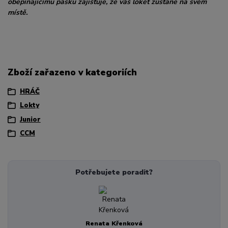
obepínajícímu pásku zajišťuje, že váš loket zůstane na svém
místě.
Zboží zařazeno v kategoriích
HRÁČ
Lokty
Junior
CCM
Potřebujete poradit?
Renata Křenková