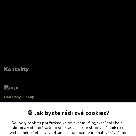
Kontakty
Hokejový E-shop
🍪 Jak byste rádi své cookies?
Renata Křenková
+420 739 339 689
Soubory cookies používáme ke správnému fungování našeho e-
Po-Pá, 8:00-16:00 pauza 11:00-13:00
shopu a v případě vašeho souhlasu také ke sledování statistik o
webu, měření efektivity reklamních kampaní, zapamatování vašeho
info@hockeydefender.cz