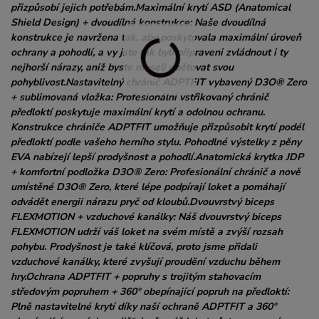
přizpůsobí jejich potřebám.Maximální krytí ASD (Anatomical
Shield Design) + dvoudílná konstrukce: Naše dvoudílná
konstrukce je navržena tak, aby poskytovala maximální úroveň
ochrany a pohodlí, a vy jste tak byli připraveni zvládnout i ty
nejhorší nárazy, aniž byste museli obětovat svou
pohyblivost.Nastavitelný chránič ADPTFIT vybavený D3O® Zero
+ sublimovaná vložka: Profesionální vstřikovaný chránič
předloktí poskytuje maximální krytí a odolnou ochranu.
Konstrukce chrániče ADPTFIT umožňuje přizpůsobit krytí podél
předloktí podle vašeho herního stylu. Pohodlné výstelky z pěny
EVA nabízejí lepší prodyšnost a pohodlí.Anatomická krytka JDP
+ komfortní podložka D3O® Zero: Profesionální chránič a nově
umístěné D3O® Zero, které lépe podpírají loket a pomáhají
odvádět energii nárazu pryč od kloubů.Dvouvrstvý biceps
FLEXMOTION + vzduchové kanálky: Náš dvouvrstvý biceps
FLEXMOTION udrží váš loket na svém místě a zvýší rozsah
pohybu. Prodyšnost je také klíčová, proto jsme přidali
vzduchové kanálky, které zvyšují proudění vzduchu během
hry.Ochrana ADPTFIT + popruhy s trojitým stahovacím
středovým popruhem + 360° obepínající popruh na předloktí:
Plně nastavitelné krytí díky naší ochraně ADPTFIT a 360°