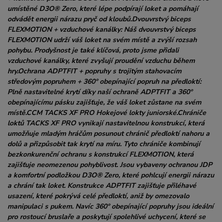
umístěné D3O® Zero, které lépe podpírají loket a pomáhají
odvádět energii nárazu pryč od kloubů.Dvouvrstvý biceps
FLEXMOTION + vzduchové kanálky: Náš dvouvrstvý biceps
FLEXMOTION udrží váš loket na svém místě a zvýší rozsah
pohybu. Prodyšnost je také klíčová, proto jsme přidali
vzduchové kanálky, které zvyšují proudění vzduchu během
hry.Ochrana ADPTFIT + popruhy s trojitým stahovacím
středovým popruhem + 360° obepínající popruh na předloktí:
Plně nastavitelné krytí díky naší ochraně ADPTFIT a 360°
obepínajícímu pásku zajišťuje, že váš loket zůstane na svém
místě.CCM TACKS XF PRO Hokejové lokty juniorské.Chrániče
loktů TACKS XF PRO vynikají nastavitelnou konstrukcí, která
umožňuje mladým hráčům posunout chránič předloktí nahoru a
dolů a přizpůsobit tak krytí na míru. Tyto chrániče kombinují
bezkonkurenční ochranu s konstrukcí FLEXMOTION, která
zajišťuje neomezenou pohyblivost. Jsou vybaveny ochranou JDP
a komfortní podložkou D3O® Zero, které pohlcují energii nárazu
a chrání tak loket. Konstrukce ADPTFIT zajišťuje přiléhavé
usazení, které pokrývá celé předloktí, aniž by omezovalo
manipulaci s pukem. Navíc 360° obepínající popruhy jsou ideální
pro rostoucí bruslaře a poskytují spolehlivé uchycení, které se