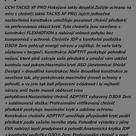
CCM TACKS XF PRO Hokejové lokty dospělé.Zažijte ochranu na
míru s chrániči loktů TACKS XF PRO. Jejich jedinečná
nastavitelná konstrukce umožňuje posunout chránič předloktí
na preferovanou oblast krytí. Tyto chrániče jsou navrženy s
konstrukcí FLEXMOTION a nabízejí volnost pohybu bez
kompromisů v ochraně. Chrániče JDP a komfortní podložka
D3O® Zero pohlcují energii nárazu a zajišťují, že vaše lokty
zůstanou v bezpečí. Konstrukce ADPTFIT poskytuje pohodlné
nošení, které plně zakryje vaše předloktí a umožní vám udržet
kontrolu nad pukem.Maximální krytí ASD (Anatomical Shield
Design) + dvoudílná konstrukce: Naše dvoudílná konstrukce je
navržena tak, aby poskytovala maximální úroveň ochrany a
pohodlí, a vy jste tak byli připraveni zvládnout i ty nejhorší
nárazy, aniž byste museli obětovat svou
pohyblivost.Nastavitelný chránič ADPTFIT vybavený D3O® Zero
+ sublimovaná vložka: Profesionální vstřikovaný chránič
předloktí poskytuje maximální krytí a odolnou ochranu.
Konstrukce chrániče ADPTFIT umožňuje přizpůsobit krytí podél
předloktí podle vašeho herního stylu. Pohodlné výstelky z pěny
EVA nabízejí lepší prodyšnost a pohodlí.Anatomická krytka JDP
+ komfortní podložka D3O® Zero: Profesionální chránič a nově