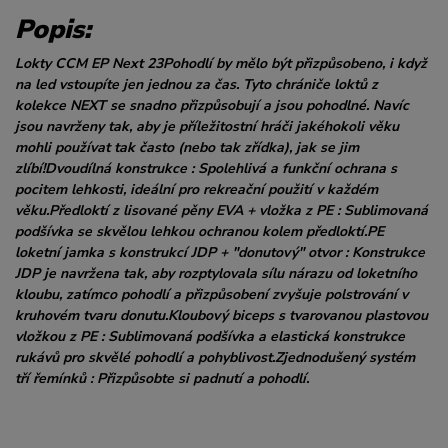
Popis:
Lokty CCM EP Next 23Pohodlí by mělo být přizpůsobeno, i když
na led vstoupíte jen jednou za čas. Tyto chrániče loktů z
kolekce NEXT se snadno přizpůsobují a jsou pohodlné. Navíc
jsou navrženy tak, aby je příležitostní hráči jakéhokoli věku
mohli používat tak často (nebo tak zřídka), jak se jim
zlíbí!Dvoudílná konstrukce : Spolehlivá a funkční ochrana s
pocitem lehkosti, ideální pro rekreační použití v každém
věku.Předloktí z lisované pěny EVA + vložka z PE : Sublimovaná
podšívka se skvělou lehkou ochranou kolem předloktí.PE
loketní jamka s konstrukcí JDP + "donutový" otvor : Konstrukce
JDP je navržena tak, aby rozptylovala sílu nárazu od loketního
kloubu, zatímco pohodlí a přizpůsobení zvyšuje polstrování v
kruhovém tvaru donutu.Kloubový biceps s tvarovanou plastovou
vložkou z PE : Sublimovaná podšívka a elastická konstrukce
rukávů pro skvělé pohodlí a pohyblivost.Zjednodušený systém
tří řemínků : Přizpůsobte si padnutí a pohodlí.