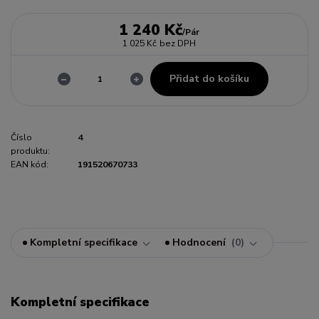
1 240 Kč
/
Pár
1 025 Kč
bez DPH
Přidat do košíku
Číslo
4
produktu:
EAN kód:
191520670733
Kompletní specifikace
Hodnocení
0
Kompletní specifikace