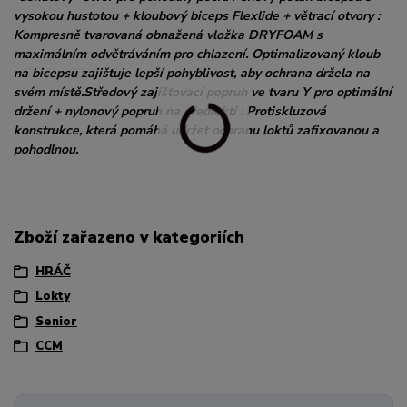
vysokou hustotou + kloubový biceps Flexlide + větrací otvory :
Kompresně tvarovaná obnažená vložka DRYFOAM s
maximálním odvětráváním pro chlazení. Optimalizovaný kloub
na bicepsu zajišťuje lepší pohyblivost, aby ochrana držela na
svém místě.Středový zajišťovací popruh ve tvaru Y pro optimální
držení + nylonový popruh na předloktí : Protiskluzová
konstrukce, která pomáhá udržet ochranu loktů zafixovanou a
pohodlnou.
Zboží zařazeno v kategoriích
HRÁČ
Lokty
Senior
CCM