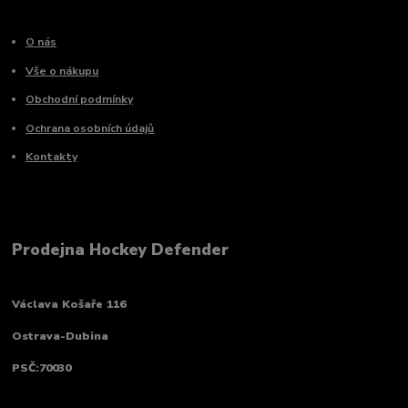
O nás
Vše o nákupu
Obchodní podmínky
Ochrana osobních údajů
Kontakty
Prodejna Hockey Defender
Václava Košaře 116
Ostrava-Dubina
PSČ:70030