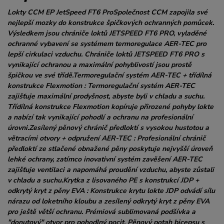
Lokty CCM EP JetSpeed FT6 ProSpolečnost CCM zapojila své
nejlepší mozky do konstrukce špičkových ochranných pomůcek.
Výsledkem jsou chrániče loktů JETSPEED FT6 PRO, vyladěné
ochranné vybavení se systémem termoregulace AER-TEC pro
lepší cirkulaci vzduchu. Chrániče loktů JETSPEED FT6 PRO s
vynikající ochranou a maximální pohyblivostí jsou prostě
špičkou ve své třídě.Termoregulační systém AER-TEC + třídílná
konstrukce Flexmotion : Termoregulační systém AER-TEC
zajišťuje maximální prodyšnost, abyste byli v chladu a suchu.
Třídílná konstrukce Flexmotion kopíruje přirozené pohyby lokte
a nabízí tak vynikající pohodlí a ochranu na profesionální
úrovni.Zesílený pěnový chránič předloktí s vysokou hustotou a
větracími otvory + odpružení AER-TEC : Profesionální chránič
předloktí ze stlačené obnažené pěny poskytuje nejvyšší úroveň
lehké ochrany, zatímco inovativní systém zavěšení AER-TEC
zajišťuje ventilaci a napomáhá proudění vzduchu, abyste zůstali
v chladu a suchu.Krytka z lisovaného PE s konstrukcí JDP +
odkrytý kryt z pěny EVA : Konstrukce krytu lokte JDP odvádí sílu
nárazu od loketního kloubu a zesílený odkrytý kryt z pěny EVA
pro ještě větší ochranu. Prémiová sublimovaná podšívka a
"donutový" otvor pro pohodlný pocit. Pěnový potah bicepsu s